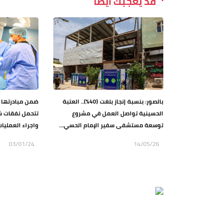
قد يعجبك ايضاً
بالصور: بنسبة إنجاز بلغت (40%).. العتبة
ضمن مبادرتها ا
الحسينية تواصل العمل في مشروع
تتحمل نفقات ش
توسعة مستشفى سفير الإمام الحسي...
واجراء العمليات 
03/01/24
14/05/26