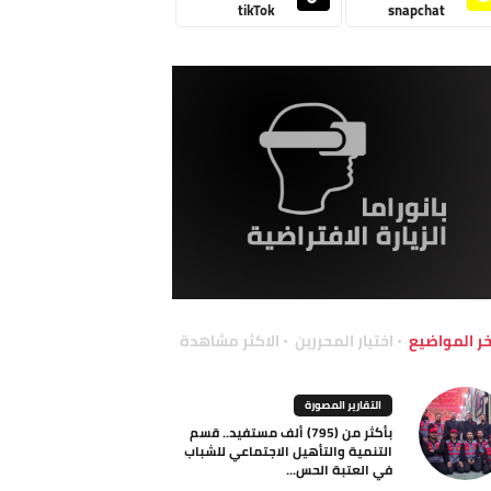
tikTok
snapchat
خر المواضيع
اختيار المحررين
الاكثر مشاهدة
التقارير المصورة
بأكثر من (795) ألف مستفيد.. قسم
التنمية والتأهيل الاجتماعي للشباب
في العتبة الحس...