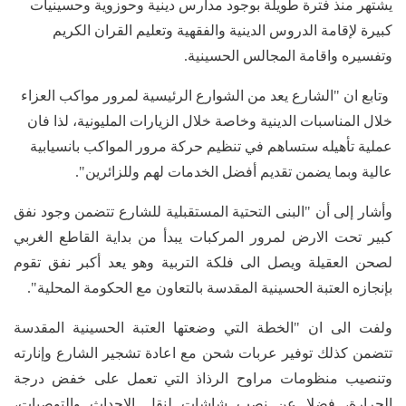
يشتهر منذ فترة طويلة بوجود مدارس دينية وحوزوية وحسينيات
كبيرة لإقامة الدروس الدينية والفقهية وتعليم القران الكريم
وتفسيره واقامة المجالس الحسينية.
وتابع ان "الشارع يعد من الشوارع الرئيسية لمرور مواكب العزاء
خلال المناسبات الدينية وخاصة خلال الزيارات المليونية، لذا فان
عملية تأهيله ستساهم في تنظيم حركة مرور المواكب بانسيابية
عالية وبما يضمن تقديم أفضل الخدمات لهم وللزائرين".
وأشار إلى أن "البنى التحتية المستقبلية للشارع تتضمن وجود نفق
كبير تحت الارض لمرور المركبات يبدأ من بداية القاطع الغربي
لصحن العقيلة ويصل الى فلكة التربية وهو يعد أكبر نفق تقوم
بإنجازه العتبة الحسينية المقدسة بالتعاون مع الحكومة المحلية".
ولفت الى ان "الخطة التي وضعتها العتبة الحسينية المقدسة
تتضمن كذلك توفير عربات شحن مع اعادة تشجير الشارع وإنارته
وتنصيب منظومات مراوح الرذاذ التي تعمل على خفض درجة
الحرارة، فضلا عن نصب شاشات لنقل الاحداث والتوصيات،