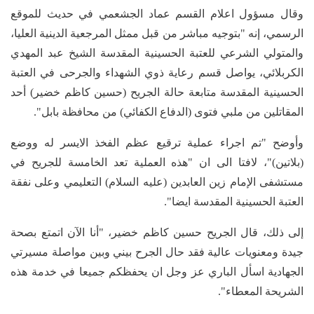
وقال مسؤول اعلام القسم عماد الجشعمي في حديث للموقع
الرسمي، إنه "بتوجيه مباشر من قبل ممثل المرجعية الدينية العليا،
والمتولي الشرعي للعتبة الحسينية المقدسة الشيخ عبد المهدي
الكربلائي، يواصل قسم رعاية ذوي الشهداء والجرحى في العتبة
الحسينية المقدسة متابعة حالة الجريح (حسين كاظم خضير) أحد
المقاتلين من ملبي فتوى (الدفاع الكفائي) من محافظة بابل".
وأوضح "تم اجراء عملية ترقيع عظم الفخذ الايسر له ووضع
(بلاتين)"، لافتا الى ان "هذه العملية تعد الخامسة للجريح في
مستشفى الإمام زين العابدين (عليه السلام) التعليمي وعلى نفقة
العتبة الحسينية المقدسة ايضا".
إلى ذلك، قال الجريح حسين كاظم خضير، "أنا الآن اتمتع بصحة
جيدة ومعنويات عالية فقد حال الجرح بيني وبين مواصلة مسيرتي
الجهادية اسأل الباري عز وجل ان يحفظكم جميعا في خدمة هذه
الشريحة المعطاء".