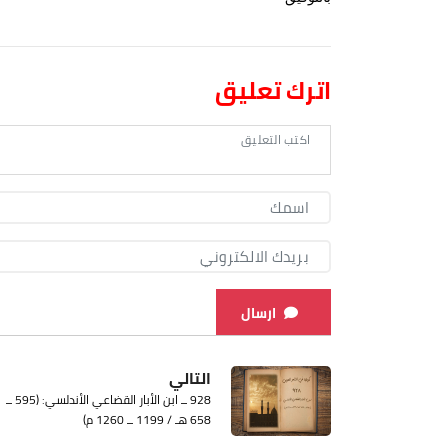
اترك تعليق
ارسال
التالي
928 ــ ابن الأبار القضاعي الأندلسي: (595 ــ
658 هـ / 1199 ــ 1260 م)