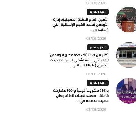
08/08/2026
اخبار وتقارير
الأمين العام للعتبة الحسينية: زيارة
الأربعين تجسد القيم الإنسانية التي
أرساها ال...
08/08/2026
اخبار وتقارير
أكثر من (37) ألف خدمة طبية وفحص
تشخيصي… مستشفى السيدة خديجة
الكبرى (عليها السلام...
08/08/2026
اخبار وتقارير
بـ(18) مشروعاً نوعياً و(80) مشاركة
فاعلة… معهد أديبات الطف يعلن
حصيلة خدماته في...
08/08/2026