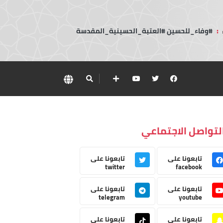
:
#وفاء_للحسين #العتبة_الحسينية_المقدسة
لتواصل الاجتماعي
تابعونا على
تابعونا على
twitter
facebook
تابعونا على
تابعونا على
telegram
youtube
تابعونا على
تابعونا على