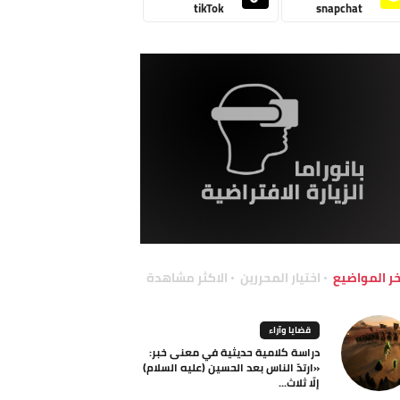
tikTok
snapchat
خر المواضيع
اختيار المحررين
الاكثر مشاهدة
قضايا وآراء
دراسة كلامية حديثية في معنى خبر:
«ارتدّ الناس بعد الحسين (عليه السلام)
إلّا ثلاث...