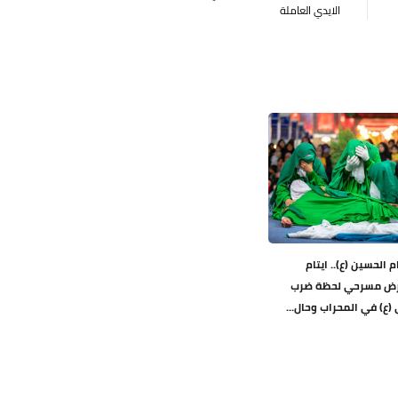
الايدي العاملة
م الحسين (ع).. ايتام
رض مسرحي لحظة ضرب
(ع) في المحراب وحال...