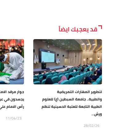
قد يعجبك ايضاً
لتطوير المهارات التمريضية
جوار مرقد الاما
والطبية.. جامعة السبطين (ع) للعلوم
يجسدون في ع
الطبية التابعة للعتبة الحسينية تنظم
رأس الامام علي 
ورش...
11/04/23
28/02/26