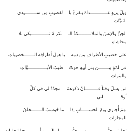
ويلَ يزيدٍ غــــــــــــداةَ يـقرعُ با لقضيبِ مِن ســــــــيدي
الثنيَّاتِ
الجنُّ والإنسُ والملائــــــــكةُ الـ ـكرامُ تــــــــــــبكي بلا
محاشاةِ
على خضيبِ الأطرافِ مِن دمِه يا هولَ أطرافِه الـــــــخضيباتِ
في لمّةٍ مِـــــــن بني أبيهِ حوتْ طيبَ الأبـــــــــــــوَّاتِ
والبنواتِ
مَن يسلُ وقتاً فـــــــــإنَّ ذكرَهمُ مجدَّدٌ لي في كلِّ
أوقــــــــــــاتي
بهمْ أُجازى يومَ الحســـــابِ إذا ما حُوسبَ الـــــــخلقُ
للمجازاتِ
تجارتي حبُّـــــــــــــــهم وحبُّهم ما زالَ مِن أربــــــــحِ التجاراتِ