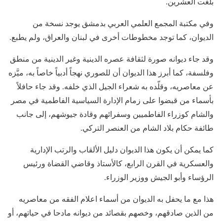
بلغت العشرين.
وفي مكتبة المجمع العلمي العربي بدمشق يوجد نسخة من
الديوان، كما توجد مخطوطات أخرى في لبنان والعراق، ولم يطبع.
وقد جاء ديوانه صورة لثقافة عصره الدينية وغير الدينية من منطق
وفلسفة، كما أبرز هذا الديوان أن للصوري نهجاً أدبياً خاصاً به، ميَّزه
عن معاصريه، وقلّده به شعراء الجيل الذي خلفه. وقد جاء حافلاً
بأسماء من قبضوا على زمام الإدارة السياسية الفاطمية في مصر
والشام كوزراء الفاطميين وسفرائهم وقادة جيوشهم، إلى جانب
طائفة حكام بلاد الشام من العنصر التركي.
كما يمكن أن يكون هذا الديوان دليل الألقاب والرتب الإدارية
والعسكرية في القرن الرابع، كالأستاذ وقاضي القضاة ورئيس
الرؤساء وأبو الجيش ووزير الوزراء.
هذا مع ما يحفل به الديوان من أسماء اعلام الفقه من معاصريه
من الذين صادقهم، وخصهم بقصائد من ديوانه مادحا في حياتهم، أو