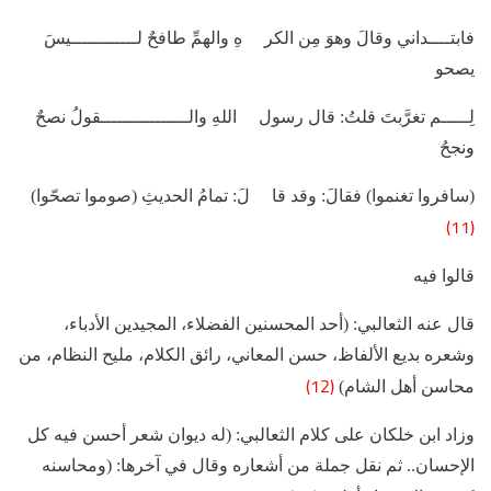
فابتــــداني وقالَ وهوَ مِن الكر هِ والهمِّ طافحٌ لــــــــــــيسَ
يصحو
لِـــــم تغرَّبتَ قلتُ: قال رسول اللهِ والــــــــــــــــقولُ نصحٌ
ونجحُ
(سافروا تغنموا) فقالَ: وقد قا لَ: تمامُ الحديثِ (صوموا تصحّوا)
(11)
قالوا فيه
قال عنه الثعالبي: (أحد المحسنين الفضلاء، المجيدين الأدباء،
وشعره بديع الألفاظ، حسن المعاني، رائق الكلام، مليح النظام، من
(12)
محاسن أهل الشام)
وزاد ابن خلكان على كلام الثعالبي: (له ديوان شعر أحسن فيه كل
الإحسان.. ثم نقل جملة من أشعاره وقال في آخرها: (ومحاسنه