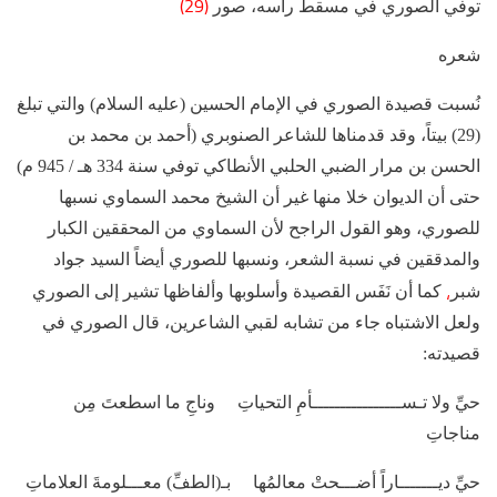
(29)
توفي الصوري في مسقط رأسه، صور
شعره
نُسبت قصيدة الصوري في الإمام الحسين (عليه السلام) والتي تبلغ
(29) بيتاً، وقد قدمناها للشاعر الصنوبري (أحمد بن محمد بن
الحسن بن مرار الضبي الحلبي الأنطاكي توفي سنة 334 هـ / 945 م)
حتى أن الديوان خلا منها غير أن الشيخ محمد السماوي نسبها
للصوري، وهو القول الراجح لأن السماوي من المحققين الكبار
والمدققين في نسبة الشعر، ونسبها للصوري أيضاً السيد جواد
،
شبر
كما أن نَفَس القصيدة وأسلوبها وألفاظها تشير إلى الصوري
ولعل الاشتباه جاء من تشابه لقبي الشاعرين، قال الصوري في
قصيدته:
حيِّ ولا تـســــــــــــــــأمِ التحياتِ وناجِ ما اسطعتَ مِن
مناجاتِ
حيِّ ديـــــــاراً أضـــحتْ معالمُها بـ(الطفِّ) معـــلومةَ العلاماتِ