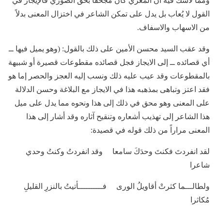
ومما لاشك فيه أن المعري كان مجحفا بحق الصوري فالإيجاز في
القول لا يُعاب بل يدل على تمكن الشاعر في اختزال المعنى بدلاً
من الاسهاب والاسفاف.
وقد عقب السيد محسن الأمين على ذلك بالقول: (وهو يميل فيها ــ
أي قصائده ــ إلى الايجاز فجل قصائده مقطوعات قصيرة أو شبيهة
بالمقطوعات وقد عيب عليه ذلك ونسب إليه العجز والحصر إما هو
فقد اعتز وتباهى بمذهبه هذا في الايجاز مع البلاغة وحسن الدلالة
على المعنى وهو محق في ذلك إلى هذا ونحوه مما يدل على ميل
هذا الشاعر إلى تهذيب أشعاره وتنقيح آثاره وقد أشار إلى هذا
المعنى مراراً من ذلك قوله في قصيدة:
لقد انفردتَ فكنتَ وحدَكَ سامعا وقد انفردتُ وكنتُ وحدي
شاعرا
ولطالـــما كثرتْ أقاويلُ الورى فــــــــــأتيتُ بالنزرِ القليلِ
مُكاثرا