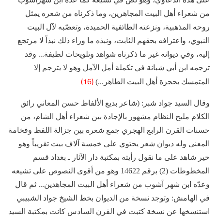
من شعراء أهل البيت المجاهرين، وما ذكرناه من شعره يمثل
روحه المذهبية، ونزعته الطائفية الحميدة، وتعصّبه لآل البيت
النبوي، واعترافه بحقهم الثابت، ونبذه ما وراء ذلك نبذاً لا مرتجع
إليه، وفي ديوانه غير ما ذكرناه شواهد وتلويحات لطيفة... وقد
ترجمه ابن أبي شبانة في تكملة أمل الآمل وهو لا يترجم إلا
(16)
المتمسك بحجزة أهل البيت الطاهر...)
وقال السيد جواد شبر: (شاعر بديع الألفاظ حسن المعاني رائق
الكلام مليح النظام مشهور بالإجادة بين شعراء أهل الشام، من
حسنات القرن الرابع الهجري جمع شعره بين جزالة اللفظ وفخامة
المعنى وله ديوان شعر يحتوي على خمسة آلاف بيت تقريباً وهو
خير شاهد على ما نقول رأيته بمكتبة دار الآثار ـ بغداد قسم
المخطوطات (2) برقم 14622 وهو من أقوى النصوص على تشيعه
وعدّه ابن شهر آشوب من شعراء أهل البيت المجاهدين... ثم قال
في الهامش: وتوجد نسخة من الديوان بخط الشيخ جواد الشبيبي
استنسخها عن نسخة كتبت في القرن السادس كانت بمكتبة السيد