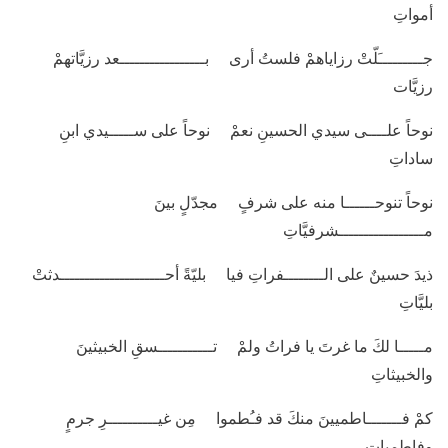
أمواتِ
جـــــــــَلّتْ رزاياهمْ فلستُ أرى بـــــــــــــــــعد رزيَّاتهمْ
رزيَّات
نوحاً علــــى سيدي الحسينِ نعمْ نوحاً على ســـــيدي ابنِ
ساداتِ
نوحاً تنوحــــــا منه على شرفٍ مجدّلٍ بينَ
مـــــــــــــــــشرفيَّاتِ
ذيدَ حسينٌ على الــــــــفراتِ فيا بليّةً أحـــــــــــــــــــــدثتْ
بليَّاتِ
مـــــا لكَ ما غرتَ يا فراتُ ولمْ تـــــــــــسقِ الخبيثينَ
والخبيثاتِ
كمْ فـــــــاطميينَ منكَ قد فـُطموا مِن غيــــــــــرِ جرمٍ
وفاطمياتِ