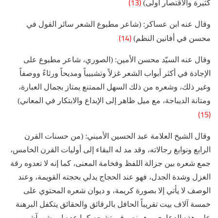
(13)
كثيرة والاقتصار أولى)
وقال عنه ابن عساكر: (شاعر مطبوع الشعر سائر القول في
(14)
محسن في أفانين النظم)
وقال عنه السيّد محسن الأمين: (الصوري، شاعر مطبوع على
الإجادة في أكثر أبواب الشعر غزلاً وتشبيباً ومديحاً ورثاءً ووصفاً
وغير ذلك، وشعره من ذلك السهل الممتنع يمتاز بجمال العبارة،
ومتانة الديباجة، مع ميل ظاهر إلى الإبداع والابتكار في المعاني)
(15)
وقال الشيخ العلامة عبد الحسين الأميني: (من حسنات القرن
الرابع ونوابغ رجالاته، وقد مد له البقاء إلى أوليات القرن الخامس،
جمع شعره بين جزالة اللفظ وفخامة المعنى، كما إنه لا تعدوه رقة
الغزل وشدة الجدل، فهو عند الحجاج يدلي بحجته القويمة، وعند
الوصف لا يأتي إلا بصورة كريمة، و ديوان شعره المحتوي على
خمسة آلاف بيت تقريباً الحافل بالرقائق والحقائق يتكفل البرهنة
على هذه الدعاوي، وهو نص في تشيعه كما عده ابن شهرآشوب