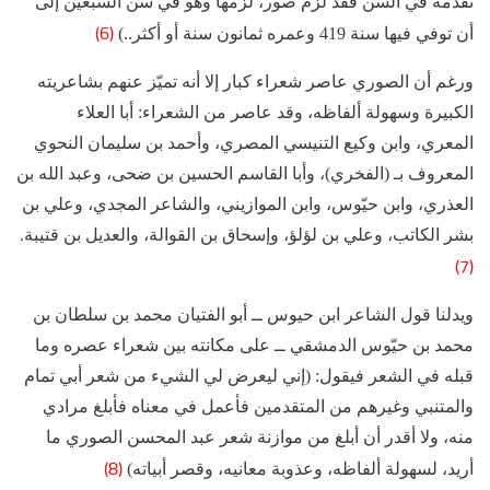
تقدمه في السن فقد لزم صور، لزمها وهو في سن السبعين إلى
(6)
أن توفي فيها سنة 419 وعمره ثمانون سنة أو أكثر..)
ورغم أن الصوري عاصر شعراء كبار إلا أنه تميّز عنهم بشاعريته
الكبيرة وسهولة ألفاظه، وقد عاصر من الشعراء: أبا العلاء
المعري، وابن وكيع التنيسي المصري، وأحمد بن سليمان النحوي
المعروف بـ (الفخري)، وأبا القاسم الحسين بن ضحى، وعبد الله بن
العذري، وابن حيّوس، وابن الموازيني، والشاعر المجدي، وعلي بن
بشر الكاتب، وعلي بن لؤلؤ، وإسحاق بن القوالة، والعديل بن قتيبة.
(7)
ويدلنا قول الشاعر ابن حيوس ــ أبو الفتيان محمد بن سلطان بن
محمد بن حيّوس الدمشقي ــ على مكانته بين شعراء عصره وما
قبله في الشعر فيقول: (إني ليعرض لي الشيء من شعر أبي تمام
والمتنبي وغيرهم من المتقدمين فأعمل في معناه فأبلغ مرادي
منه، ولا أقدر أن أبلغ من موازنة شعر عبد المحسن الصوري ما
(8)
أريد، لسهولة ألفاظه، وعذوبة معانيه، وقصر أبياته)