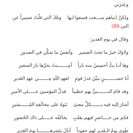
وعِترَتي
ولكنَّ دُنياهم ســـعت فسعوا لـها وتلكَ التي فلّتْ ضميراً عن
(30)
التي
وقال في يوم الغدير:
ولاؤكَ خيرُ ما تحتَ الضمير وأنفسُ ما تمكَّن في الصدورِ
وها أنـا بتُّ أحسِسُ منه ناراً أمِـــــــنتُ بحرِّها نارَ السعيرِ
أبا حســــــــنٍ تبيَّنَ غدرُ قومٍ لعهدِ اللَهِ مِـــــــن عهدِ الغَديرِ
وقد قامَ النـــــــبيُّ بهم خطيباً فدلَّ المؤمنينَ عـــــلى الأميرِ
أشارَ إليه فيه بـــــــكلِّ معنىً بَنَوهُ على مخالَفةِ المُــــــشيرِ
فكم من حــــاضرٍ فيهم بقلبٍ يخالفُه عـــــلى ذاك الحُضورِ
طَوى يومُ الـغَدير لهم حقوداً أنالَ بنَشرهــــــــا يومَ الغَديرِ