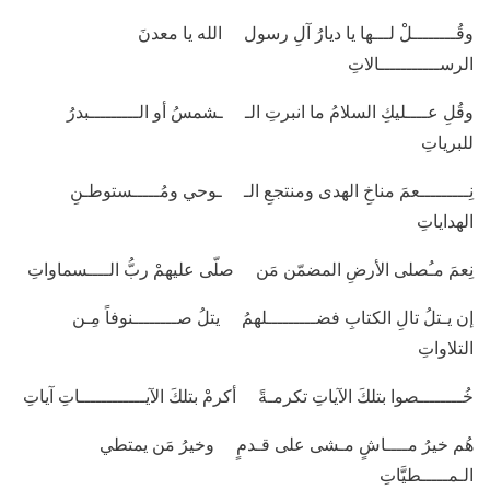
وقُــــــــلْ لـــها يا ديارُ آلِ رسول الله يا معدنَ
الرســـــــــــالاتِ
وقُلِ عــــليكِ السلامُ ما انبرتِ الـ ـشمسُ أو الـــــــــبدرُ
للبرياتِ
نِـــــــــعمَ مناخِ الهدى ومنتجعِ الـ ـوحي ومُـــــستوطـنِ
الهداياتِ
نِعمَ مـُصلى الأرضِ المضمّن مَن صلّى عليهمْ ربُّ الــــسماواتِ
إن يـتلُ تالِ الكتابِ فضـــــــــلهمُ يتلُ صــــــــنوفاً مِـن
التلاواتِ
خُــــــــصوا بتلكَ الآياتِ تكرمـةً أكرمْ بتلكَ الآيــــــــــــاتِ آياتِ
هُم خيرُ مــــاشٍ مـشى على قـدمٍ وخيرُ مَن يمتطي
الـمـــــطيَّاتِ