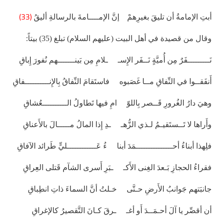
(33)
أبتِ الإمامةُ أن تليقَ بغيرِهمْ إنَّ الإمــــامةَ بالرسالةِ أليقُ
وقال من قصيدة في أهل البيت (عليهم السلام) تبلغ (35) بيتاً:
نَـــــــــفَرٌ مِن أُميَّةٍ نَــفَر الإِسـ ـلامِ مِن بَينـــــــهم نُفورَ إِباقِ
أَنفَقــوا في النِّفاقِ مــا غَصَبوه فاستَقامَ النِّفاقُ بِالإِنــــــــــفاقِ
وهيَ دارُ الغُرورِ قَــصر بِاللوّ امِ فيها تَطاولُ الــــــــــعُشاقِ
وأَراها لا تَــستَقيـمُ لـذي الزُّهـ ـدِ إِذا المالُ مـــــالَ بالأَعناقِ
فلِهذا أبناءُ أحـــــــــــــــمَدَ أبنا ءُ عَــــــــــــليٍّ طَرائد الآفاقِ
فقراءُ الحجازِ بَـعدَ الغِنى الأَكـ ـبَرِ أَسرى الشآم قَتلى العِراقِ
جانبَتهم جَوانبُ الأَرضِ حـتَّى خـلتُ أنَّ السماءَ ذاتِ انطِباقِ
أن أقصِّر يا آلَ أحـمَــدَ أَو أغـ ـرقَ كـانَ التَّقصيرُ كالإغراقِ