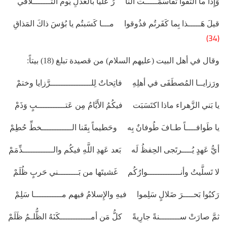
وَإِذا ما التَقَوا تَقاسَمَـــــت النا رُ عَليّاً بالعَدلِ يَوم التَّـــــــلاقي
قيلَ هَـــــذا بِما كَفَرتُم فذُوقوا مـــا كَسَبتُم يا بُؤسَ ذاكَ المَذاقِ
(34)
وقال في أهل البيت (عليهم السلام) من قصيدة تبلغ (18) بيتاً:
ورَزايــا المُصطَفَى في أهلِهِ فاتِحاتٌ لِلــــــــــــــــرَّزايا وختمْ
يا بَني الزَّهراء ماذا اكتَسَبَت فيكُمُ الأَيَّامُ مِن عَتـــــــــــبٍ وَذَمْ
يا طَوافــــاً طـافَ طُوفانٌ بِه وحَطيماً بِقَنا الــــــــــــخطِّ حُطِمْ
أيُّ عَهدٍ يُــــرتَجى الحِفظُ لَه بَعد عَهدِ اللَّهِ فيكُم والــــــــــــذِّمَمْ
لا تَسلَّيتُ وأنـــــــــــــوارُكُم غَشيتَها من بَــــــــني حَربٍ ظُلَمْ
رَكبُوا بَحــــرَ ضَلالٍ سَلِموا فيهِ والإِسلامُ فيهم مـــــــــــا سَلِمْ
ثمَّ صارَتْ ســــــــنةً جارِيةً كلُّ مَن أمــــــــــــكَنَهُ الظُّلـمُ ظَلَمْ