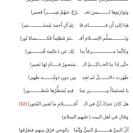
وتَوارَثوها لـــــــيسَ تَخـ ـرُجُ عنهُمُ شِبــــراً قَصيرا
هَذا إلى أَن قـــــــــــامَ قا ئِمُ آلِ أحمدَ مُستَــــــــــثيرا
وتَـــــــــسلَّم الإســلامَ أقـ ـتَمَ مُظلِماً فَكـــــــساهُ نُورا
وكأنَّما مــــــــــــــزقاً بذا لِك عن دَعائِمه قُبـــــــورا
حتَّى إذا ما الحــاكِـــمُ الـ ـمَنصورُ قــــامَ لها نَصيرا
ظَهَرت دلائــــــلُ لم تَجِد مِن دونِ دَولَتــــــه ظَهيرا
يا مُستَمدّاً مِـــــــــــن مَنا قِبهِ يُسَطُّرُها سُطــــــــورا
(32)
هل كانَ عندكَ أنَّ في الـ أَقـــــــلامِ ما يُفني البُحورا
وقال في أهل البيت (عليهم السلام)
آلُ النبيِّ هــــــــمُ النبيُّ وإنَّما بالوحي فرّقَ بينهم فتفرَّقوا