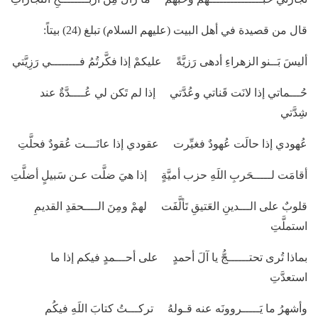
قال من قصيدة في أهل البيت (عليهم السلام) تبلغ (24) بيتاً:
أليسَ بَــنو الزهراءِ أدهى رَزيَّةً عليكمْ إذا فكَّرتُمُ فــــــــي رَزِيَّتي
حُـــماتي إذا لانَت قَناتي وعُدَّتي إذا لم تَكن لي عُــــدَّةٌ عند
شِدَّتي
عُهودي إذا حالَت عُهودٌ فغيِّرت عقودي إذا عانَـــت عُقودٌ فحلَّتِ
أقامَت لـــــحَربِ اللَهِ حزب أميَّةٍ إذا هيَ ضلَّت عـن سَبيلٍ أضلَّتِ
قلوبٌ على الـــدينِ العَتيقِ تَألَّفَت لهمْ ومِنَ الــــحقدِ القديمِ
استملَّتِ
بماذا تُرى تحتــــــجُّ يا آلَ أحمدٍ على أحـــمدٍ فيكم إذا ما
استعدَّتِ
وأشهرُ ما يَـــــروونَه عنه قـولهُ تركـــتُ كتابَ اللَهِ فيكُم