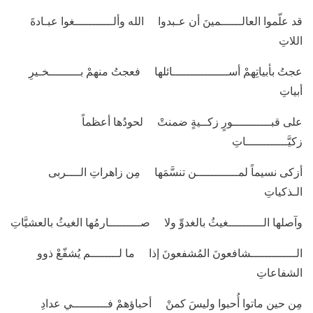
قد علّموا العالــــــمينَ أن عـبدوا الله وألـــــــــــغوا عبـادةَ
اللاتِ
عجتُ بأبياتِهمْ أســــــــــــــــائلها فعجتُ منهمْ بـــــــــخـيرِ
أبياتِ
على قبـــــــــــورٍ زكــيةٍ ضمنتْ لحودُها أعظماً
زكيَّــــــــــــاتِ
أزكى نسيماً لمــــــــــــن تنسَّمَها مِن زاهراتِ الــــربى
الـذكياتِ
وآصلها الــــــــــغيثُ بالغدوِّ ولا صـــــــــارمُها الغيثُ بالعشيَّاتِ
الـــــــــــــشافعونَ المُشفعونَ إذا ما لــــــــم يُشفّعْ ذوو
الشفاعاتِ
مِن حين ماتوا أُحبوا وليسَ كمنْ أحباؤهمْ فــــــــــي عدادِ