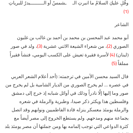
وقُلِ عليكِ السلامُ ما انبرتِ الـ ـشمسُ أو الـــــــــبدرُ للبرياتِ
(1)
الشاعر
أبو محمد عبد المحسن بن محمد بن أحمد بن غالب بن غلبون
(3)
(2)
الصوري
، من شعراء الشيعة الاثني عشرية
، ولد في صور
(4)
(لبنان)
لأسرة فقيرة تعيش على الكسب اليومي، فنشأ فقيراً
(5)
مملقاً
قال السيد محسن الأمين في ترجمته: (أحد أعلام الشعر العربي
في عصره ... لم يخرج الصوري من الديار الشامية بل لم يخرج من
صور وما إليها إلّا نادراً وذلك في أوائل شبابه إذ خرج إلى دمشق
وفلسطين هذا ويكثر ذكر صيدا، وطبرية والرملة في شعره
والرملة يومئذ معسكر ينزله قادة الفاطميين ونوابهم وقد اتصل
بجماعة منهم ومدحهم. ولم يستطع الخروج إلى مصر أيضاً مع
كثرة الدواعي التي توجب إلمامه بها ومن جملتها أن مصر يومئذ بلد