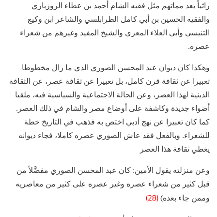
راثياً بعد مماتهم مثل فقيه الشام أحمد بن عطاء الروزباري
والفقيه الحسين بن أبي كامل الطرابلسي والشاعر ابن وكيع
التنيسي وأبي العلاء المعري والشيخ المفيد وغيرهم من شعراء
عصره.
وهكذا كان ديوان عبد المحسن الصوري الذي ما زال مخطوطا
تعبيرا عن ثقافة قرن كامل، بل تعبيرا عن ثقافة عصر، عن الثقافة
الدينية لهذا العصر، وعن الحالة الاجتماعية والسياسية فيه، ملقيا
أضواء جديدة وكاشفة على أوضاع مصر والشام في ذلك العصر.
كما كان تعبيرا عن نهج أدبي اختص به فذهب في التاريخ خطة
للشعراء. وبالفعل فقد عاش الصوري عصره كاملا، فجاء ديوانه
يغطي ثقافة هذا العصر
وعن منزلته يقول الأمين: كان عبد المحسن الصوري مفضَّلاً من
قبل كثير من شعراء عصره وغير عصره على كثير من معاصريه
(28)
وممن جاء بعده)