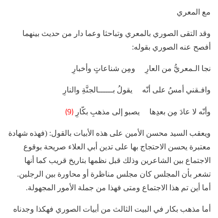
مع المعري
وقد التقى الصوري بالمعري وتباحثا وعما دار من حديث بينهما
أفصح عنه الصوري بقوله:
نجا الـمعريُّ من العارِ ومِن شناعاتٍ وأخبارِ
وافـقني أمسُ على أنّه يقولُ بــــــالجنَّةِ والنارِ
(9)
وأنّه لا عادَ مِن بعدِها يصبو إلى مذهبِ بكّارِ
ويعقب السيد محسن الأمين على هذه الأبيات بالقول: (فهذه شهادة
معتبرة يحسن الاحتجاج بها على تدين أبي العلاء صريحة بوقوع
الاجتماع بين الشاعرين وذلك قبل نظمها بتاريخ قريب كما أنها
تشعر بأن المجلس كان مجلس مناظرة أو محاورة بين الرجلين.
أما أين تم هذا الاجتماع ومتى فهذا من جملة الأمور المجهولة.
أما مذهب بكار في البيت الثالث من أبيات الصوري فهكذا وجدناه