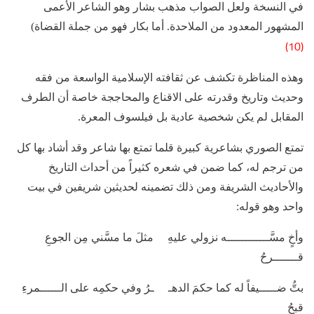
في النسخة ولعل الصواب مذهب بشار وهو الشاعر الأعمى
المشهور المعدود من الملاحدة. أما بكار فهو من جملة القضاة)
(10)
وهذه المناظرة تكشف عن ثقافته الإسلامية الواسعة من فقه
وحديث وتاريخ وقدرته على الاقناع والمحاججة خاصة أن الطرف
المقابل لم يكن شخصية عادية بل فيلسوف المعرة.
تمتع الصوري بشاعرية كبيرة قلما تمتع بها شاعر وقد أشاد بها كل
من ترجم له، كما ضمن في شعره كثيراً من أحداث التاريخ
والأحاديث الشريفة ومن ذلك تضمينه لحديثين شريفين في بيت
واحد وهو قوله:
وأخٍ مسَّــــــــــــه نزولي عليهِ مثلَ ما مسَّني مِن الجوعِ
قـــــــرحُ
بتُّ ضـــــيفاً له كما حكمَ الدهـ ـرُ وفي حكمِه على الــــــمرءِ
قبحُ