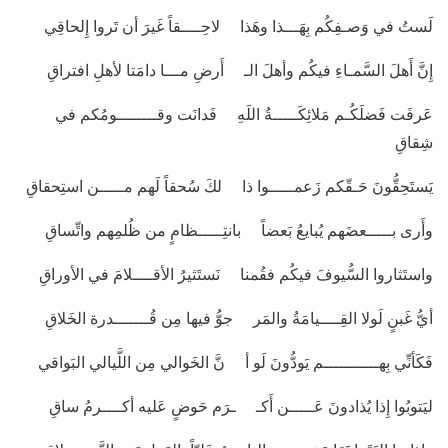
لَستُ في وَصـفِكُم بِهَـــذا وهَذا لاحِــــقاً غَيرَ أن تَروا إِلحاقِي
إِنَّ أَهلَ السَّمـاءِ فيكُم وأهلَ الـ أَرضِ مـــا دامَتا لأهلِ افتراقِ
عَرفَت فَضلَكُـم مَلائِكَـــــةُ اللَهِ فَدانَت وقــــــــومُكم في
شِقاقِ
يَستَحِقُّونَ حَـقّكم زَعمـــــوا ذا لكَ سُحقاً لَهم مـــــن استِحقاقِ
وأَرى بـــــعضَهم يُبايعُ بَعضاً بانتِـــــظامٍ من ظُلمِهم واتِّساقِ
واستَثاروا السُّيوفَ فيكُم فقُمنا نَستَثيرُ الأقــــلامَ في الأوراقِ
أيُّ غَبنٍ لَولا القِــــيامَةُ والمَر جوُّ فيها مِن قُـــــــدرة الخَلاقِ
فَكَأنِّي بِهـــــــــــم يَودُّونَ لَو أ نَّ الخَوالي مِن اللَّيالي البَواقي
ليَتوبُوا إِذا يُذادونَ عَـــــن أَكـ ـرَم حَوضٍ عَليه أكــــرمُ ساقِ