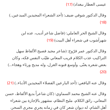
(17)
عيسى العطار ببغداد)
وقال الدكتور شوقي ضيف: (أحد الشعراء المجيدين المبدعين..)
(18)
وقال الشيخ الحر العاملي: (‏فاضل شاعر أديب، عده ابن
(19)
شهرآشوب في شعراء أهل البيت)
وقال الدكتور عمر فرّوخ: (شاعر مجيد فصيح الألفاظ سهل
التراكيب عذب الكلام قريب المعاني طيّب النفس فكه، وكان
بعض شعره يغنّى. وأوسع فنونه الغزل، وله مديح ورثاء وهجاء...)
(20)
(21)
وقال عنه اليافعي: (أحد البارعين الفضلاء المجيدين الأدباء..)
وقال عنه الشيخ محمد السماوي: (كان شاعراً بديع الألفاظ، حسن
المعاني، رائق الكلام، مليح النظام، مشهور بالإجازة بين شعراء
أهل الشام، له ديوان شعر كان في زمانه يجري مجرى السحر،