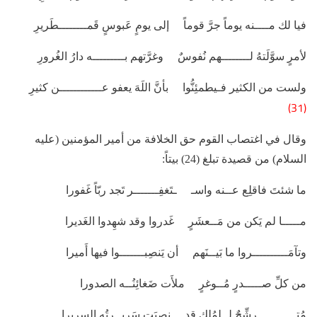
فيا لك مــــنه يوماً جرَّ قوماً إلى يومٍ عَبوسٍ قَمــــــــطَريرِ
لأمرٍ سوَّلَتهُ لــــــــهم نُفوسٌ وغرَّتهم بـــــــــه دارُ الغُرورِ
ولست من الكثير فـيطمئِنُّوا بأنَّ اللَهَ يعفو عــــــــــــن كثيرِ
(31)
وقال في اغتصاب القوم حق الخلافة من أمير المؤمنين (عليه
السلام) من قصيدة تبلغ (24) بيتاً:
ما شئتَ فاقلِع عــنه واسـ ـتَغفِـــــــر تَجد ربّاً غَفورا
مـــــا لم يَكن من مَــعشَرٍ غَدروا وقد شهِدوا الغَديرا
وتآمَــــــــــروا ما بَيــنَهم أن يَنصِبـــــــوا فيها أَميرا
من كلِّ صـــــدرٍ مُــوغرٍ ملأَت ضَغائِنُــه الصدورا
مُتـــــــــــرشِّحٌ لــلمُلكِ قد نصبَت سَريــرتُه السريرا