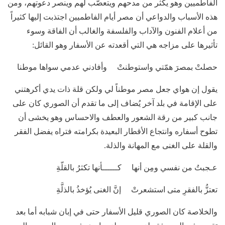
الفاطميين وهو يكثر من مدحهم ويتعصّب لهم وينصر دعوتهم، ومن
هذه الأسباب والدواعي أن مصر أيام الفاطميين اجتذبت إليها كثيراً
من أعلام الفنون والآداب والفلسفة والغالب أن الفاقة وسوء
تأثيرها على مزاجه هي التي أقعدته عن الأسفار وهو القائل:
حصلتْ بمصرَ همّتي واستوطنتْ وأفادني عدمي سواها موطنا
يقول إن هواي جعل مصر موطناً لي ولكن قلة ذات يدي أكرهتني
على الإقامة في بلد آخر يُضاف إلى ما تقدم أن الصوري كان على
جانب كبير من رقة الشعور والعطف والاحساس وهو يخشى أن
تطوح أسفاره وانتجاع الأقطار البعيدة بكرامته فتراه يفضل الفقر
والقلة على الغنى مع المهانة والذلة.
عـجبتُ من نفسي ومِن أنها كــــــأنها تكثرُ بالقلّةِ
تعتزُّ بالفقرِ متى استشعرتْ إنَّ الغنى يُؤخذُ بالذلَّةِ
والخلاصة كان الصوري قليل الأسفار حتى في إبان شبابه أما بعد