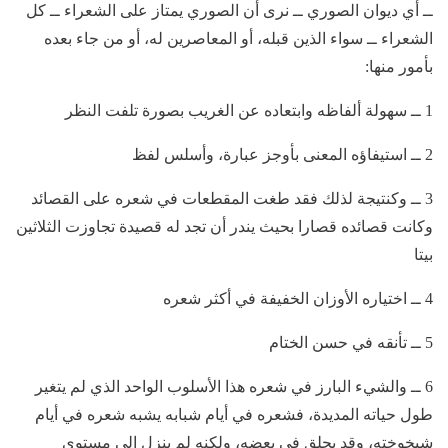
ــ أي ديوان الصوري ــ نرى أن الصوري يمتاز على الشعراء ــ كل
الشعراء ــ سواء الذين قبله، أو المعاصرين له، أو من جاء بعده
بأمور منها:
1 ــ سهولة ألفاظه وابتعاده عن الغريب بصورة تلفت النظر
2 ــ استيفاؤه المعنى بأوجز عبارة، وأسلس لفظ
3 ــ وكنتيجة لذلك فقد طغت المقطعات في شعره على القصائد
وكانت قصائده قصارا بحيث يندر أن تجد له قصيدة تجاوزت الثلاثين
بيتا
4 ــ اختياره الأوزان الخفيفة في أكثر شعره
5 ــ تأنقه في حسن الختام
6 ــ والشيء البارز في شعره هذا الأسلوب الواحد الذي لم يتغير
طول حياته المديدة، فشعره في أيام شبابه يشبه شعره في أيام
شيخوخته، وقد يحلق في بعضه، ولكنه لم ينزل إلى مستوى