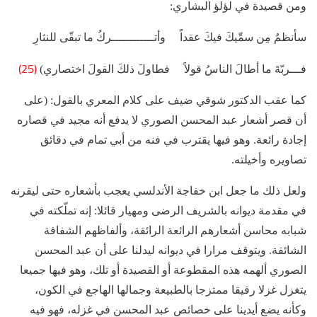
ومن قصيدة في لؤلؤ البشاري:
سأنظمُ مِن سمِّيكَ فيكَ عقداً وأتــــــــــــركُ ما تبقّى للنثارِ
(25)
فـــربّةَ ما أطالَ الناسُ قولاً فطاولَ ذلكَ القولَ اختصاري)
كما عقب الدكتور شوقي ضيف على كلام المعري بالقول: (على
أن قصر أشعار عبد المحسن الصوري لا يدفع أنه مجيد في قصاره
إجادة رائعة. وهو فيها يقترب في فنه من أبي تمام في دقائق
تصاويره وأخيلته.
ولعل ذلك ما جعل ابن خفاجة الأندلسي يعجب بأشعاره حتى ليقرنه
في مقدمة ديوانه بالشريف الرضى ومهيار قائلا: إنه تملّكته في
شبابه محاسن أشعارهم الرائعة الرائقة، وألفاظهم الشفافة
الشائقة. ويتوقف مرارا في ديوانه ليدلنا على أن عبد المحسن
الصوري ألهمه هذه المقطوعة أو القصيدة أو تلك، وهو فيها جميعا
يتغزل غزلا رقيقا ممتزجا بالطبيعة وجمالها الهاجع في الكون،
وكأنه يضع أيدينا على خصائص عبد المحسن في غزله، فهو فيه