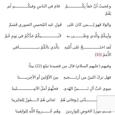
وعَجيبٌ أنَّ حَقاً بِكُـــــــــــمُ قامَ في الناسِ وفيكُــــــــــم لَم
يَقُمْ
والوَلا فَهو لِــــمن كانَ عَلى قَولِ عَبد المُحسِنِ الصوري قَسَمْ
وأبِيكُمْ والَّذي وَصَّـــــــى به لأبـــــــــــــيكُمْ جَدُّكُمْ في يَومِ خُمْ
لَقد احتَـــــــــــــجَّ عَلى أُمَّتِهِ بالَّذي نالَكُمُ بـــــــــــــــاقي
(35)
الأُمَمْ
وفيهم (عليهم السلام) قال من قصيدة تبلغ (22) بيتاً:
فهَل تركَ البَينُ من أرتَـــــجيهِ مِنَ الأوَّلينَ أو الآخِريـــــنا
سِوى حُبِّ آلِ نَـــــــبيِّ الهُدى فحبُّهمُ أملُ الآمِـــــــــــــلينا
هُمُ عُـــــــــــــدَّتي لِـوَفاتي هُمُ نَجاتي هُمُ الــــفَوزُ لِلفائِزينا
هُـــمُ مَوردُ الحَوضِ لِلوارِدينَ وهُم عُــــــروةُ اللَّهِ لِلواثِقينا