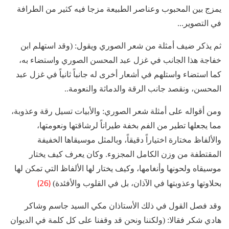
يمزج بين المحبوب وعناصر الطبيعة مزجا فيه كثير من الطرافة
في التصوير...
ثم يذكر ضيف أمثلة من شعر الصوري ويقول: (وقد استهلم ابن
خفاجة هذا الجانب في غزل عبد المحسن الصوري واستضاء به،
كما استضاء واستلهم في أشعار أخرى له جانباً ثانياً في غزل عبد
المحسن، ونقصد جانب الرقة والدماثة والنعومة..
ومن أقواله على أمثلة شعر الصوري: والأبيات تسيل رقة وعذوبة،
مما يجعلها تطير من الفم بخفة طيراناً لرشاقتها ونعومتها،
والألفاظ مختارة اختياراً دقيقاً، وبالمثل موسيقاها الخفيفة
المقتطفة من وزن الكامل المجزوء. وكان يعرف كيف يختار
موسيقاه ولحونها وأنغامها، وكيف يختار لها الألفاظ التي تمكن لها
(26)
بحلاوتها وعذوبتها في الآذان، بل في القلوب والأفئدة)
وقد فصل القول في ذلك الأستاذان مكي السيد جاسم وشاكر
هادي شكر فقالا: (ولكننا ونحن قد وقفنا على كل كلمة في الديوان