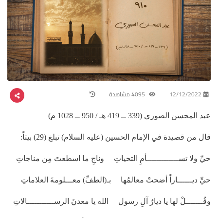
12/12/2022
4095 مشاهدة
عبد المحسن الصوري (339 ــ 419 هـ / 950 ــ 1028 م)
قال من قصيدة في الإمام الحسين (عليه السلام) تبلغ (29) بيتاً:
حيِّ ولا تســـــــــــــأمِ التحياتِ وناجِ ما اسطعتَ مِن مناجاتِ
حيِّ ديــــــاراً أضحتْ معالمُها بـ(الطفِّ) معـــلومةَ العلاماتِ
وقُـــــــلْ لها يا ديارُ آلِ رسول الله يا معدنَ الرســـــــــــالاتِ