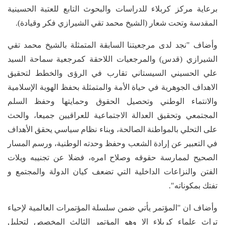
برعاية مركز كربلاء للدراسات والبحوث التابع للعتبة الحسينية
المقدسة وتحت شعار (الشيخ محمد تقي الشيرازي فكر وقيادة).
وأضاف "نجد لدى مرجعيتنا السابقة المتمثلة بالشيخ محمد تقي
الشيرازي (قدس) والمرجعيات اللاحقة كمرجعية سماحة السيد
علي الحسيني السيستاني تقارب في الرؤى والخطط لتحقيق
الاهداف الجوهرية في حياة الأمة والمتمثلة بحفظ الهوية الإسلامية
والانتماء الوطني وتحصيل الحقوق وحمايتها وحفظ السلم
المجتمعي وتحقيق العدالة الاجتماعية ‏للعراقيين جميعا، والحث
على التحلي بالمواطنة الصالحة، وبناء نظام سياسي يحقق الأهداف
في التعبير عن إرادة الشعب وحفظ وحدته الوطنية، ورسم المسار
الصحيح لممارسة حقوقه وصلاح امره، فضلا عن تجنيبه ويلات
الفتن والنزاعات الداخلية التي تضعف كيان الدولة والمجتمع و
تفتك بمكوناته".
وأضاف ان "المؤتمر يأتي ضمن سلسلة المؤتمرات العالمية لإحياء
تراث علماء كربلاء الا وهو المؤتمر الثالث المخصص لتحليل