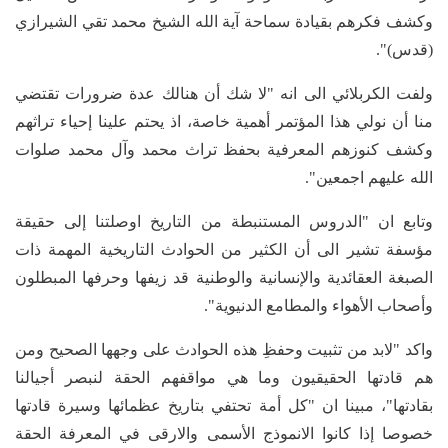
وكشف فكرهم بقيادة سماحة آية الله الشيخ محمد تقي الشيرازي
(قدس)".
ولفت الكربلائي الى انه "لا شك أن هنالك عدة ضرورات تقتضي
منا أن نولي هذا المؤتمر أهمية خاصة، اذ يحتم علينا إحياء تراثهم
وكشف كنوزهم المعرفية بحفظ تراث محمد وآل محمد صلوات
الله عليهم اجمعين".
وتابع ان "الدروس المستنبطة من التاريخ اوصلتنا إلى حقيقة
مؤسفة تشير الى أن الكثير من الحوادث التاريخية المهمة ذات
الصبغة العقائدية والإنسانية والوطنية قد زيفها وحرفها المبطلون
وأصحاب الأهواء والمطامع الدنيوية".
واكد "لابد من تثبيت وحفظِ هذه الحوادث على وجهها الصحيح ومن
هم قادتها الحقيقيون وما هي مواقفهم الحقة لنبصر أجيالنا
بقادتها"، مبينا ان "كل أمة تحتفي بتاريخ عظمائها وسيرة قادتها
خصوصا إذا كانوا الانموذج الأسمى والارقى في المعرفة الحقة