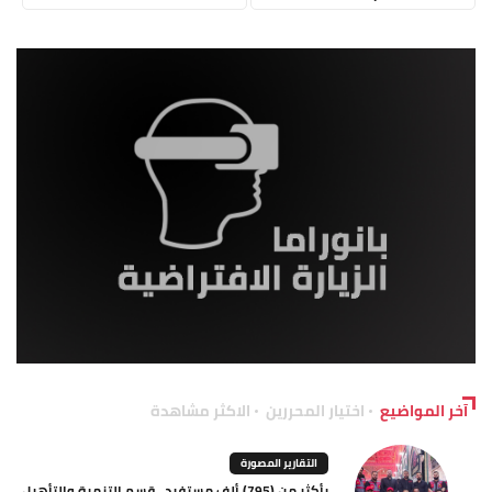
آخر المواضيع
اختيار المحررين
الاكثر مشاهدة
التقارير المصورة
بأكثر من (795) ألف مستفيد.. قسم التنمية والتأهيل