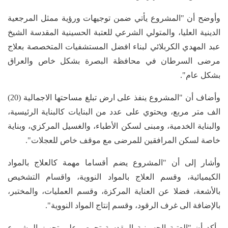
وأوضح أن "المشروع يأتي ضمن توجيهات ورؤية ممثل المرجعية
الدينية العليا، والمتولي الشرعي للعتبة الحسينية المقدسة الشيخ
عبد المهدي الكربلائي لبناء افضل المستشفيات المتخصصة بعلاج
مرضى السرطان في محافظة البصرة بشكل خاص والعراق
بشكل عام".
وأضاف أن "المشروع ينفذ على ارض تبلغ مساحتها الاجمالية (20)
الف متر مربع، ويحتوي على عدد من البنايات كالبناية الرئيسية،
والبناية الخدمية، ومبنى لسكن الأطباء، والغسيل المركزي، وبناية
خاصة لسكن المرافقين للمرضى مع موقف خاص للعجلات".
وأشار إلى أن "المشروع يضم أقساما مهمة كالعلاج بالمواد
الكيميائية، وقسم العلاج بالمواد النووية، واقسام التشخيص
بالأشعة، فضلا عن العناية المركزة، وقسم العمليات، والمختبر،
بالإضافة الى غرف الرقود، وقسم إنتاج المواد النووية".
وأكد أن "العتبة الحسينية المقدسة تحرص على تجهيز المشروع