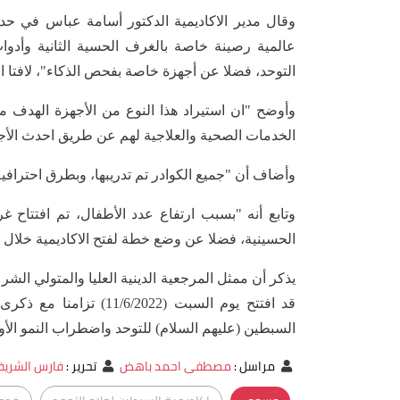
وقال مدير الاكاديمية الدكتور أسامة عباس في حد
عالمية رصينة خاصة بالغرف الحسية الثانية وأدوا
التوحد، فضلا عن أجهزة خاصة بفحص الذكاء"، لافتا ا
وأوضح "ان استيراد هذا النوع من الأجهزة الهدف 
الخدمات الصحية والعلاجية لهم عن طريق احدث الأج
وأضاف أن "جميع الكوادر تم تدريبها، وبطرق احترافية
وتابع أنه "بسبب ارتفاع عدد الأطفال، تم افتتاح 
الحسينية، فضلا عن وضع خطة لفتح الاكاديمية خلال 
يذكر أن ممثل المرجعية الدينية العليا والمتولي الش
قد افتتح يوم السبت (022
السبطين (عليهم السلام) للتوحد واضطراب النمو الأ
مراسل
:
مصطفى احمد باهض
تحرير
:
فارس الشري