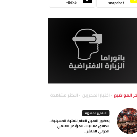
tikTok
snapchat
خر المواضيع
اختيار المحررين
الاكثر مشاهدة
التقارير المصورة
بحضور الامين العام للعتبة الحسينية..
انطلاق فعاليات المؤتمر العلمي
الدولي العاشر...