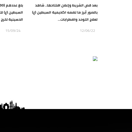
بعد قص الشريط وإعلان افتتاحها.. شاهد
بالصور أبرز ما تضمه اكاديمية السبطين (ع)
السبطين (ع) للت
لعلاج التوحد واضطرابات...
الحسينية تخرج 
15/09/24
12/06/22