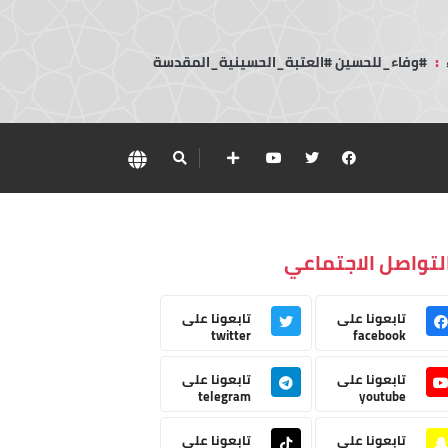
:
#وفاء_للحسين #العتبة_الحسينية_المقدسة
لتواصل الاجتماعي
تابعونا على
تابعونا على
twitter
facebook
تابعونا على
تابعونا على
telegram
youtube
تابعونا على
تابعونا على