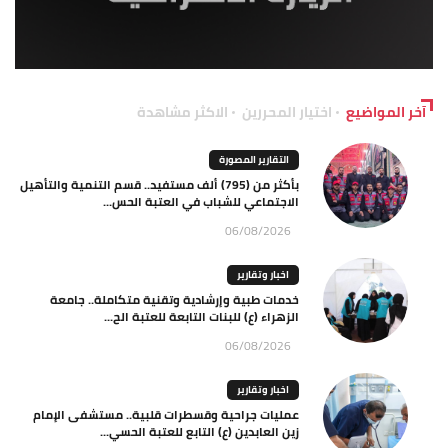
آخر المواضيع
اختيار المحررين
الاكثر مشاهدة
التقارير المصورة
بأكثر من (795) ألف مستفيد.. قسم التنمية والتأهيل
الاجتماعي للشباب في العتبة الحس...
06/08/2026
اخبار وتقارير
خدمات طبية وإرشادية وتقنية متكاملة.. جامعة
الزهراء (ع) للبنات التابعة للعتبة الح...
06/08/2026
اخبار وتقارير
عمليات جراحية وقسطرات قلبية.. مستشفى الإمام
زين العابدين (ع) التابع للعتبة الحسي...