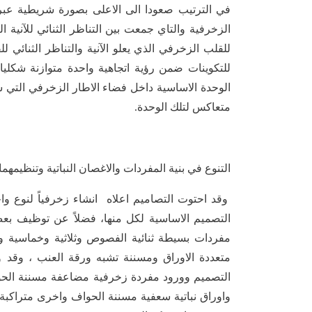
في الترتيب صعودا الى الاعلى بصورة شريطية عبر
الزخرفية والتاي جمعت بين التناظر الثنائي للآنية ا
للقلب الزخرفي الذي يعلو الآنية والتناظر الثنائي
للتكوينات ضمن رؤية اتجاهية واحدة متوازنة شكليا،
الوحدة الاساسية داخل فضاء الاطار الزخرفي التي 
متعاكس لتلك الوحدة.
التنوع في بنية المفردات والاغصان النباتية وتنظيمهما.
وقد احتوت التصاميم اعلاه انشاء زخرفياً لنوع 
التصميم الاساسية لكل منها، فضلاً عن توظيف بع
مفردات بسيطة ثنائية الفصوص وثلاثية وخماسية وا
متعددة الاوراق ومسننة تشبه ورقة العنب ، وقد
التصميم وورود مفردة زخرفية مضاعفة مسننة الحو
واوراق نباتية سعفية مسننة الحواف واخرى متراك