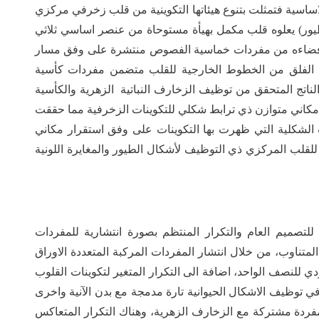
ساسية فتمثلت بتنوع هيئاتها التكوينية من قلب زخرفي مركزي
) يعلوه قلب مكمل بهيأة مستوحاة من عنصر اساسي ثلاثي
 فضاءه من مفردات خماسية الفصوص منتشرة على وفق مسار
ي الفلق من الخطوط الخارجية للقلب متضمن مفردات كأسية
ى الناتج المتحقق من توظيف الزخارف النباتية الزهرية والكأسية
م مكاني متوازن ذي ترابط شكلي للتكوينات الزخرفية مما حققت
 الشكلية التي ظهرت بها التكوينات على وفق استقرار مكاني
لقلب المركزي ذي التوظيف لأشكال الطيور والمغايرة اللونية
للتصميم العام والتكرار المنتظم بصورة انتشارية للمفردات
تناوب، من خلال انتشار المفردات المركبة المتعددة الاوراق
 للنصف الواحد، اضافة الى التكرار المتغير لتكوينات القلوب
في توظيف الاشكال الحيوانية تارة مدمجة مع بدن الآنية واخرى
فردة مشتركة مع الزخارف الزهرية، وهناك التكرار المتعاكس