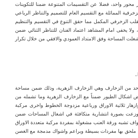
 محور واحد، فضلا عن التقسيمات المتنوعة ضمنا للتكوينات
لزخرفية المماثلة مع التقسيم العام للتصميم والتناظر الرباعي
 للقلب الزخرفي المكمل مما حقق التنوع في التقسيم والتنظيم
 ولا يخفى امام المشاهد اعتماد الفنان للتناظر الثنائي ضمن
شغلت المساحة وفق الامتداد العمودي والافقي من خلال تكرار
.
واحد من الزخارف وهي الزخارف الزهرية، وذلك ضمن مساحة
ض اشكال الطيور ضمناً مع الزخارف الزهرية وما تشمله من
زهار ثلاثية الاوراق ورباعية مزدوجة الخطوط واخرى مركبة
 وزعت بصورة انتشارية متكافئة في اشغال المساحات ضمن
اف تشبه ورقة العنب مشغولة بمفردة مركبة متعددة الاوراق
بة ملحق بها مفردات بسيطة وبراعم واشواك مدمجة مع الغصن