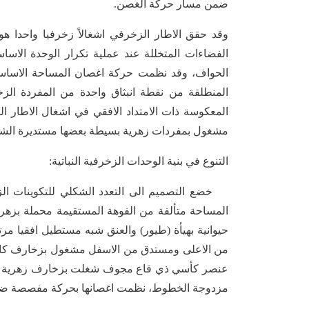
ضمن مسار حركة الغصن.
وقد حقق الاطار الزخرفي اشغالاً زخرفيا واحدا هو (ا
الفضاءات المتخللة عند عملية تكرار الوحدة الا
الحواف، وقد نظمت حركة اغصان المساحة الاساسية 
المنطلقة من نقطة انبثاق واحدة من المفردة الزخ
المعكوسة ذات الامتداد الافقي في اشغال الاطار 
مشغول بمفردات زهرية بسيطة بعضها مستديرة الش
التنوع في بنية الوحدات الزخرفية النباتية:
خضع التصميم الى التعدد الشكلي للتكوينات الزخر
المساحة متألفة من الفوهة المستقيمة محملة بز
حيوانية بهيأة (طيور) والعنق شبه مستطيل افقيا مر
من الاعلى ومستدق من الاسفل مشغول بزخارف كاسية ا
عنصر كأسي ذي قاع مجوف شغلت بزخارف زهرية بسيط
مزدوجة الخطوط، نظمت اغصانها بحركة مفصصة ضمن ب