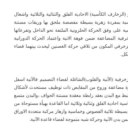
لزخارف الكأسية) الاحادية الفلق والثنائية والثلاثية واشغال
ساسية بمفردة زهرية بسيطة مفصصة ملحق بها وريقات مسننة
على وفق الحركة الحلزونية الملتفة نحو الداخل وتفرعاتها
رفية المضاعفة ضمن فوهة الانية واعتماد الحركة الدورانية
الزخرفي المكون من تلاقي حركة الغصنين ليحدث بينهما فضاء
كل.
فية (الآنية والقلوب)الشاغلة لفضاء التصميم فالآنية اسفل
هرة مضاعفة وزوج من المقابض ذات توظيف مستحدث لأشكال
تبط مع البدن بعقد رابطة معقدة مسننة الحواف ،والبدن متسع
حادية الفلق وثنائية وثلاثية اما القاعدة بهيأة مستوحاة من
ة ثلاثية الفصوص وخماسية وازهار مركبة متعددة الاوراق
دن الآنية وحركة شبه متموجة لفضاء قاعدة الآنية.