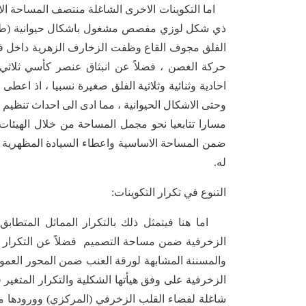
اما التكوينات الاخرى الشاغلة منتصف المساحة الا
ذي شكل لوزي مفصص مشغول باشكال حيوانية (طيور
الفلق مجوف القاع وظفت الزخارف الزهرية داخل
حركة الغصن ، فضلاً عن انبثاق عنصر كأسي ثلاث
احادية وثنائية وثلاثية الفلق صغيرة نسبيا ، اذ اعط
وحتى الاشكال الحيوانية ، مما ادى الى احداث تنظي
مسارا تتابعيا نحو مجمل المساحة من خلال الهيئات
ضمن المساحة الاساسية واعطاء السيادة المظهرية ل
له.
التنوع في تكرار التكوينات:
اما هنا فيتمثل ذلك بالتكرار المماثل المتطابق 
الزخرفية ضمن مساحة التصميم فضلاً عن التكرار الم
والمسننة المشابهة لورقة العنب ضمن المحور العمودي
الزخرفية على وفق هيأتها الشكلية والتكرار المتغير 
شاغلة لفضاء القلب الزخرفي (المركزي) وورودها م