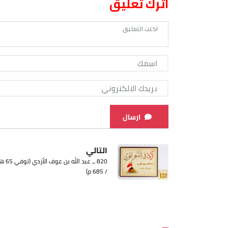
اترك تعليق
ارسال
التالي
820 ــ عبد الله بن عوف الأزدي (
/ 685 م)