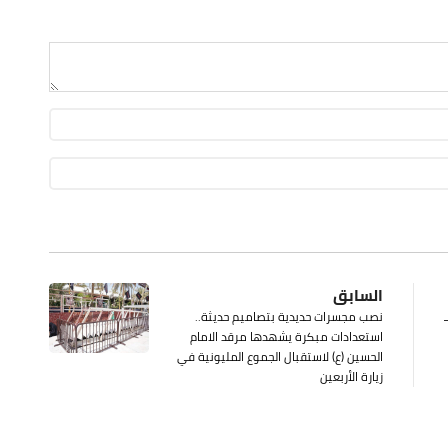
السابق
توفي 65 هـ
نصب مجسرات حديدية بتصاميم حديثة..
استعدادات مبكرة يشهدها مرقد الامام
الحسين (ع) لاستقبال الجموع المليونية في
زيارة الأربعين