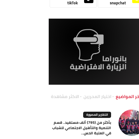
tikTok
snapchat
خر المواضيع
اختيار المحررين
الاكثر مشاهدة
التقارير المصورة
بأكثر من (795) ألف مستفيد.. قسم
التنمية والتأهيل الاجتماعي للشباب
في العتبة الحس...