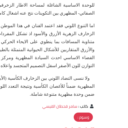
للوحدة الاساسية الشاغلة لمساحة الاطار الزخرف
الصفاتي- المظهري بين التكوينات نتج عنه اشغال كام
اما التنوع اللوني فقد اعتمد الفنان في هذا الموطن
الزخارف الزهرية الأزرق والأسود اذ تشكل المفر
متناوبة المسافات بما ينطوي على الايحاء الحرك
والأزرق المتقاربين للأشكال الحيوانية المتمثلة بال
الفضاء الاساسي احدث السيادة المظهرية ومركز ا
التوازن للون الأصفر اسفل التصميم المتجسد واعلاه
ولا ننسى التضاد اللوني بين الزخارف الكأسية (الأب
المظهرية ضمناً للأغصان الكأسية ونتيجة التعدد الل
ضمن وحدة مظهرية متنوعة شاملة.
كاتب
:
سامر قحطان القيسي
وسوم :