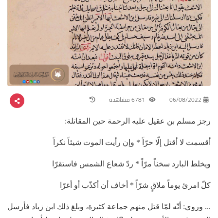
06/08/2022
6781 مشاهدة
رجز مسلم بن عقيل عليه الرحمة حين المقاتلة:
أقسمت لا أقتل إلّا حرّاً * وإن رأيت الموت شيئاً نكراً
ويخلط البارد سخناً مرّاً * ردّ شعاع الشمس فاستقرّا
كلّ امرئ يوماً ملاقٍ شرّاً * أخاف أن أكذّب أو أغرّا
... وروي: أنّه لمّا قتل منهم جماعة كثيرة، وبلغ ذلك ابن زياد فأرسل