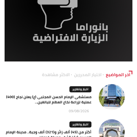
آخر المواضيع
اختيار المحررين
الاكثر مشاهدة
اخبار وتقارير
مستشفى الإمام الحسن المجتبى (ع) يعلن نجاح (400)
عملية لزراعة نخاع العظم للبالغين...
09/08/2026
اخبار وتقارير
أكثر من (45) ألف زائر و(321) ألف وجبة.. مدينة الإمام