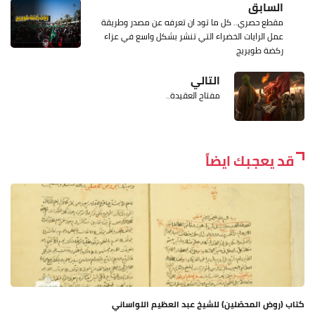
السابق
مقطع حصري.. كل ما تود ان تعرفه عن مصدر وطريقة
عمل الرايات الخضراء التي تنشر بشكل واسع في عزاء
ركضة طويريج
التالي
مفتاح العقيدة..
قد يعجبك ايضاً
كتاب (روض المحصّلين) للشيخ عبد العظيم اللواساني