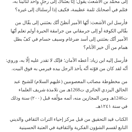
إلى محمّد بن الأشعث يقول: إنّا بعثناك إلى رجلٍ واحد لتأتينا به،
فثلم في أصحابك ثلمة عظيمة، فكيف إذا أرسلناك إلى غيره؟
فأرسل ابن الأشعث: أيّها الأمير أتظنّ أنّك بعثتني إلى بقّال من
بقّالي الكوفة أو إلى جرمقاني من جرامقة الحيرة أولم تعلم أيّها
الأمير أنّك بعثتني إلى أسد ضرغام وسيف حسام في كفّ بطل
همام من آل خير الأنام؟
فأرسل إليه ابن زياد: أعطه الأمان؛ فإنّك لا تقدر عليه إلّا به، وروي:
أنّه لقد كان من قوّته أنّه يأخذ الرجل بيده فيرمي به فوق البيت.
من مخطوطة مصائب المعصومين (عليهم السلام) للشيخ عبد
الخالق اليزدي الحائري ت1268هـ من تلامذة شريف العلماء
ت1246هـ ومن المجازين منه، أتمه مؤلّفه قبل (٢٠٠) سنة وذلك
في سنة ١٢٤١هـ.
الكتاب قيد التحقيق من قبل مركز إحياء التراث الثقافي والديني
التابع لقسم الشؤون الفكرية والثقافية في العتبة الحسينية