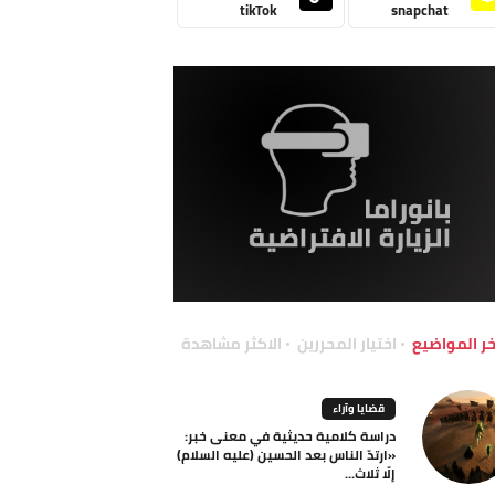
tikTok
snapchat
خر المواضيع
اختيار المحررين
الاكثر مشاهدة
قضايا وآراء
دراسة كلامية حديثية في معنى خبر:
«ارتدّ الناس بعد الحسين (عليه السلام)
إلّا ثلاث...