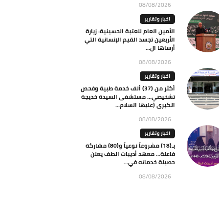
08/08/2026
اخبار وتقارير
الأمين العام للعتبة الحسينية: زيارة
الأربعين تجسد القيم الإنسانية التي
أرساها ال...
08/08/2026
اخبار وتقارير
أكثر من (37) ألف خدمة طبية وفحص
تشخيصي… مستشفى السيدة خديجة
الكبرى (عليها السلام...
08/08/2026
اخبار وتقارير
بـ(18) مشروعاً نوعياً و(80) مشاركة
فاعلة… معهد أديبات الطف يعلن
حصيلة خدماته في...
08/08/2026