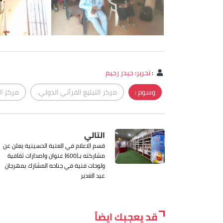
:
تحرير: حيدر رحيم
وسوم :
مركز التبليغ القرآني الدولي.
مركز ال
التالي
قسم الاعلام في العتبة الحسينية يعلن عن
مشاركته بـ(600) عنوان واصدارات ثقافية
ولوحات فنية في جناحه المشارك بمهرجان
عيد الغدير
قد يعجبك ايضاً