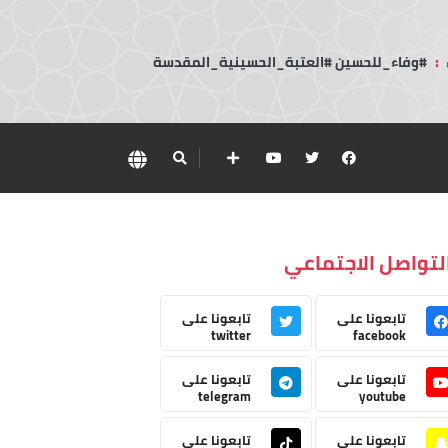
:
#وفاء_للحسين #العتبة_الحسينية_المقدسة
لتواصل الاجتماعي
تابعونا على
تابعونا على
twitter
facebook
تابعونا على
تابعونا على
telegram
youtube
تابعونا على
تابعونا على