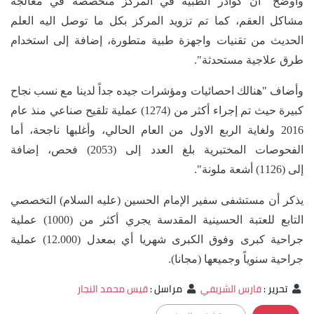
وأوضح "ان كوادر الطبية في المركز متخصصة في معالجة
مشاكل العقم، كما تم تزويد المركز بكل ما توصل اليه العلم
الحديث من تقنيات واجهزة طبية متطورة، إضافة إلى استخدام
طرق علاجية مستحدثة".
وأضاف "هنالك احصائيات ومؤشرات جيده جداً لدينا مع نسب نجاح
كبيرة حيث تم إجراء أكثر من (1274) عملية تلقيح صناعي منذ عام
2016 ولغاية الربع الاول من العام الحالي، وأغلبها ناجحة، أما
الفحوصات المختبرية بلغ العدد إلى (2053) فحص، إضافة
إلى (1126) أشعة ملونة".
يذكر أن مستشفى سفير الإمام الحسين (عليه السلام) التخصصي
التابع للعتبة الحسينية المقدسة يجري أكثر من (1000) عملية
جراحية كبرى وفوق الكبرى شهريا أي بمعدل (12.000) عملية
جراحية سنوياً وجميعها (مجانا).
تحرير
:
فارس الشريفي
مراسل
:
قيس محمد النجار