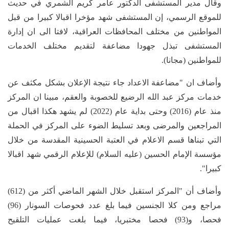
وقال مدير المستشفى الدكتور عامر كريم الشمري في حديث
للموقع الرسمي، إن المستشفى شهد مؤخرا اقبالا كبيرا من قبل
المواطنين من مختلف المحافظات العراقية، لافتا الى ان إدارة
المستشفى تبذل جهودا مضاعفة لتقديم مختلف الخدمات
للمواطنين (مجانا).
وأضاف ان "مضاعفة الاعداد جاء نتيجة الإعلان بشكل مكثف عن
خدمات مركز عبد الله الرضيع للخصوبة والعقم، مبينا ان المركز
منذ عام (2016) وحتى بداية عام (2022) لم يشهد هكذا اقبال من
المراجعين والمرضى وبعد تسليط الضوء على المركز في الحملة
التي تبناها قسم الاعلام في العتبة الحسينية المقدسة من خلال
مؤسسة الإمام الحسين (عليه السلام) للإعلام الرقمي شهد اقبالا
كبيرا".
وأضاف أن "المركز استقبل خلال الشهر الماضي أكثر من (612)
مراجع ومن كلا الجنسين فيما بلغ عدد فحوصات السونار (96)
فحصا، و(93) فحصا مختبريا، فيما بلغت عمليات التلقيح