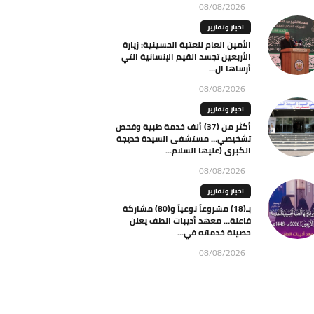
08/08/2026
اخبار وتقارير
الأمين العام للعتبة الحسينية: زيارة
الأربعين تجسد القيم الإنسانية التي
أرساها ال...
08/08/2026
اخبار وتقارير
أكثر من (37) ألف خدمة طبية وفحص
تشخيصي… مستشفى السيدة خديجة
الكبرى (عليها السلام...
08/08/2026
اخبار وتقارير
بـ(18) مشروعاً نوعياً و(80) مشاركة
فاعلة… معهد أديبات الطف يعلن
حصيلة خدماته في...
08/08/2026