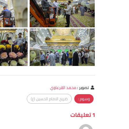
تصوير
:
محمد القرعاوي
وسوم :
ضريح الامام الحسين (ع)
1 تعليقات