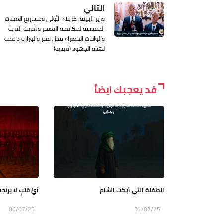
التالي
وزير البيئة: كربلاء الأولى ومشاريع العتبات
المقدسة لمكافحة التصحر وتثبيت التربة
والواحات الخضراء محل فخر والوزارة داعمة
لهذه الجهود (فيديو)
قد يعجبك ايضاً
الطفلة التي أبكت الشام
أيُّ قلبٍ لا ير
06/07/25
31/07/25