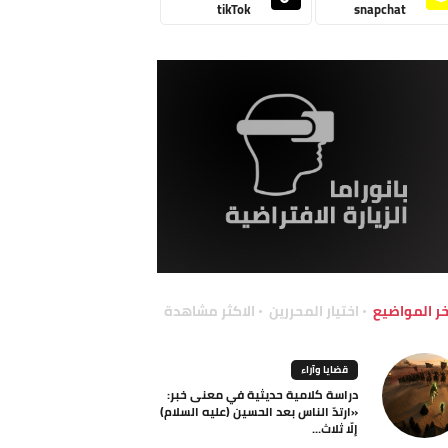
tikTok
snapchat
خر المواضيع
اختيار المحررين
الاكثر مشاهدة
قضايا وآراء
دراسة كلامية حديثية في معنى خبر:
«ارتدّ الناس بعد الحسين (عليه السلام)
إلّا ثلاث...