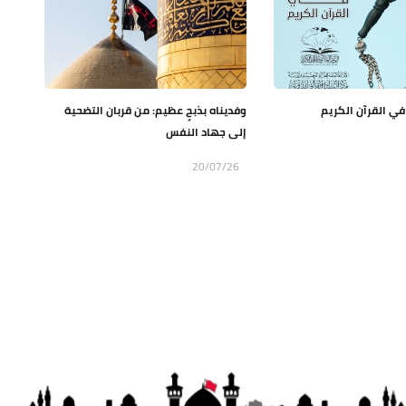
ي القرآن الكريم
وفديناه بذبحٍ عظيم: من قربان التضحية
إلى جهاد النفس
20/07/26