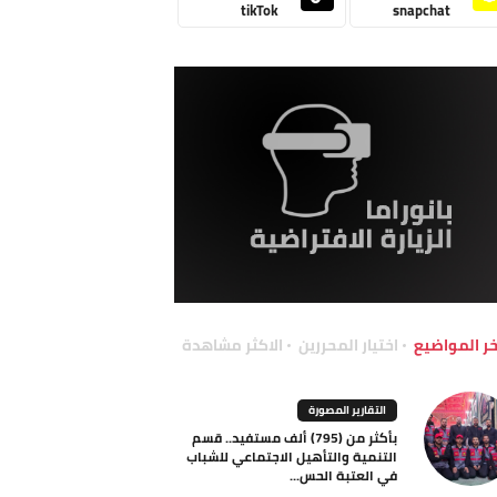
tikTok
snapchat
خر المواضيع
اختيار المحررين
الاكثر مشاهدة
التقارير المصورة
بأكثر من (795) ألف مستفيد.. قسم
التنمية والتأهيل الاجتماعي للشباب
في العتبة الحس...