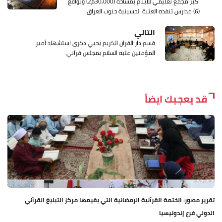
أكبر مجمع تعليمي للأيتام بمساحة (30,000م2) وبواقع
(6) مدارس تنفذه العتبة الحسينية جنوب العراق
التالي
قسم دار القرآن الكريم يحيي ذكرى استشهاد أمير
المؤمنين عليه السلام بمجلس قرآني
قد يعجبك ايضاً
تقرير مصور: الختمة القرآنية الرمضانية التي يقيمها مركز التبليغ القرآني
الدولي فرع إندونيسيا