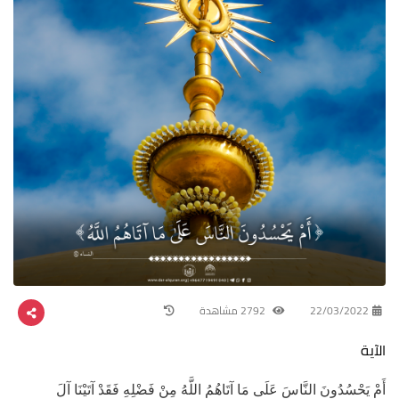
22/03/2022
2792 مشاهدة
الآية
أَمْ يَحْسُدُونَ النَّاسَ عَلَى مَا آتَاهُمُ اللَّهُ مِنْ فَضْلِهِ فَقَدْ آتَيْنَا آلَ