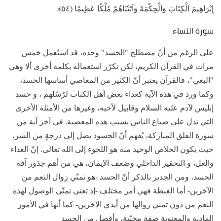
إِبْرَاهِيمَ الْكِتَابَ وَالْحِكْمَةَ وَآتَيْنَاهُمْ مُلْكًا عَظِيمًا (٥٤﴾
سورة النساء
على الرغم من أنّ مصطلح "الحسد" وحده، قد استُعمل خمس
مرات في القرآن الكريم، لكن تكرّر استعماله بكلمة أخرى ألا وهي
"البغي"، فالقرآن يعتبر أنّ الكثير من المعاصي أساسها الحسد،
وكما ورد في هذه الآية كعداء بعض أهل الكتاب لرُسُلهم ، و حسد
إبليس لآدم عليه السلام وقابيل لأخيه، وغيرها من الأمثلة الأخرى
التي تدل على ضياع الناس بسبب هذه المعصية. في آخر آية من
سورة الفلق المباركة، يُفهم أنّ الحسود يصل إلى درجةٍ من الشر،
حيث يكون الخلاص الوحيد منه هو اللجوء إلى الله تعالى. إنّ العداء
والغل، و التحقير الداخلي وضعف الإيمان، هي من أهم جذور آفة
الحسد، ومن الجدير بالذكر أنّ الحسد -هو تمنّي زوال النعم من
الآخرين- أما الغبطة فهي أمر مختلف -إذ تعني تمنّي الوصول لهذه
النعم من دون تمني زوالها من أيدي الآخرين- كما أنها في الأمور
المادية والمعنوية صفة محبّبة، وأفضل من الحسد