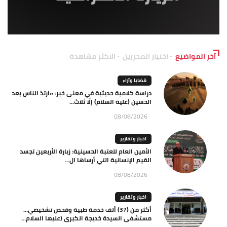
آخر المواضيع
اختيار المحررين
الاكثر مشاهدة
قضايا وآراء
دراسة كلامية حديثية في معنى خبر: «ارتدّ الناس بعد
الحسين (عليه السلام) إلّا ثلاث...
08/08/2026
اخبار وتقارير
الأمين العام للعتبة الحسينية: زيارة الأربعين تجسد
القيم الإنسانية التي أرساها ال...
08/08/2026
اخبار وتقارير
أكثر من (37) ألف خدمة طبية وفحص تشخيصي…
مستشفى السيدة خديجة الكبرى (عليها السلام...