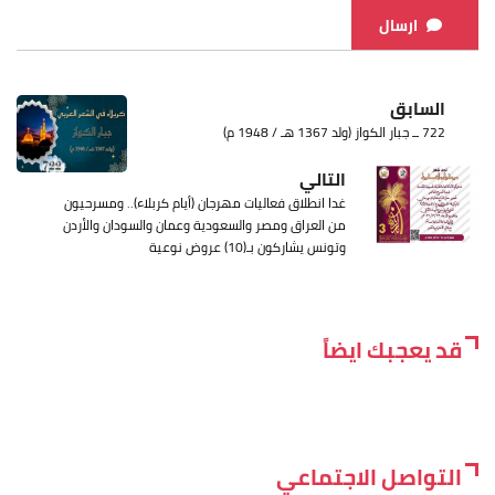
ارسال
السابق
722 ــ جبار الكواز (ولد 1367 هـ / 1948 م)
التالي
غدا انطلاق فعاليات مهرجان (أيام كربلاء).. ومسرحيون
من العراق ومصر والسعودية وعمان والسودان والأردن
وتونس يشاركون بـ(10) عروض نوعية
قد يعجبك ايضاً
التواصل الاجتماعي