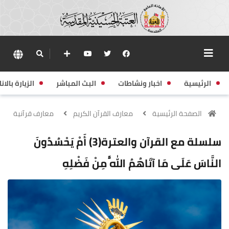
الرئيسية
اخبار ونشاطات
البث المباشر
الزيارة بالانا
الصفحة الرئيسية
معارف القرآن الكريم
معارف قرآنية
سلسلة مع القرآن والعترة(3) أَمْ يَحْسُدُونَ
النَّاسَ عَلَى مَا آتَاهُمُ اللَّهُ مِنْ فَضْلِهِ