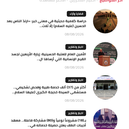
قضايا وآراء
دراسة كلامية حديثية في معنى خبر: «ارتدّ الناس بعد
الحسين (عليه السلام) إلّا ثلاث...
08/08/2026
اخبار وتقارير
الأمين العام للعتبة الحسينية: زيارة الأربعين تجسد
القيم الإنسانية التي أرساها ال...
08/08/2026
اخبار وتقارير
أكثر من (37) ألف خدمة طبية وفحص تشخيصي…
مستشفى السيدة خديجة الكبرى (عليها السلام...
08/08/2026
اخبار وتقارير
بـ(18) مشروعاً نوعياً و(80) مشاركة فاعلة… معهد
أديبات الطف يعلن حصيلة خدماته في...