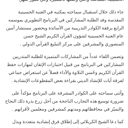
جاء ذلك خلال استقبال سماحته بمكتبه في العتبة الحسينية
المقدسة وفد الطلبة المشاركين في البرنامج التطويري بموسمه
الرابع برفقة الكوادر التدريبية من الأساتذة وبحضور مستشار أمين
عام العتبة الحسينية لشؤون القرآن الكريم الشيخ حسن
المنصوري والمشرفين على مركز التبليغ القرآني الدولي .
وتضمن اللقاء عدداً من المشاركات المتميزة للطلبة المتدربين
المشاركين في البرنامج من قبيل اختبارات الإتقان لمهارات حفظ
القرآن الكريم وحُسن التلاوة والأداء فضلاً عن استعراض جماعي
لفرقة آيات للإنشاد الديني بقراءة بعض المقطوعات الإنشادية .
وأثنى سماحته على الكوادر المشرفة على البرنامج مؤكداً على
ضرورة توسيع هذه التجارب الناجحة من أجل زرع بذرة ذلك النجاح
والتميّز في محافظاتهم ومدنهم كمشرفين ومعلمين لأقرانهم .
كما دعا الشيخ الكربلائي إلى إطلاق فرق إنشادية متعددة وبذل