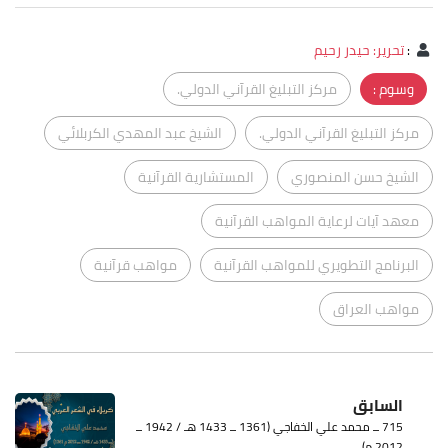
:
تحرير: حيدر رحيم
وسوم :
مركز التبليغ القرآني الدولي.
مركز التبليغ القرآني الدولي.
الشيخ عبد المهدي الكربلائي
الشيخ حسن المنصوري
المستشارية القرآنية
معهد آيات لرعاية المواهب القرآنية
البرنامج التطويري للمواهب القرآنية
مواهب قرآنية
مواهب العراق
السابق
715 ــ محمد علي الخفاجي (1361 ــ 1433 هـ / 1942 ــ
2012 م)