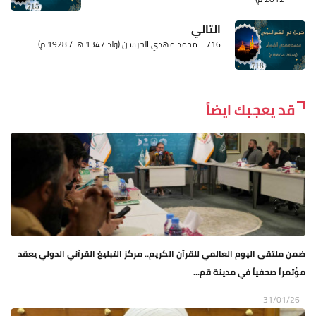
التالي
716 ــ محمد مهدي الخرسان (ولد 1347 هـ / 1928 م)
قد يعجبك ايضاً
ضمن ملتقى اليوم العالمي للقرآن الكريم.. مركز التبليغ القرآني الدولي يعقد
مؤتمراً صحفياً في مدينة قم...
31/01/26