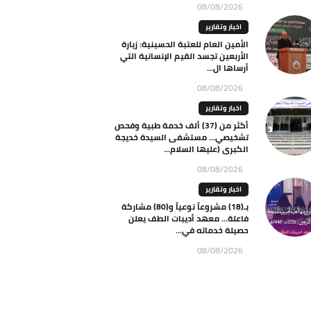
08/08/2026
اخبار وتقارير
الأمين العام للعتبة الحسينية: زيارة
الأربعين تجسد القيم الإنسانية التي
أرساها ال...
08/08/2026
اخبار وتقارير
أكثر من (37) ألف خدمة طبية وفحص
تشخيصي… مستشفى السيدة خديجة
الكبرى (عليها السلام...
08/08/2026
اخبار وتقارير
بـ(18) مشروعاً نوعياً و(80) مشاركة
فاعلة… معهد أديبات الطف يعلن
حصيلة خدماته في...
08/08/2026