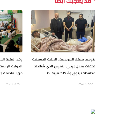
قد يعجبك ايضاً
بتوجيه ممثل المرجعية.. العتبة الحسينية
وفد العتبة الحس
تكفلت بعلاج جرحى التعرض الذي شهدته
الدولية الرابع
محافظة نينوى وشكلت فريقا ط...
من العاصمة جا
25/05/25
25/09/22