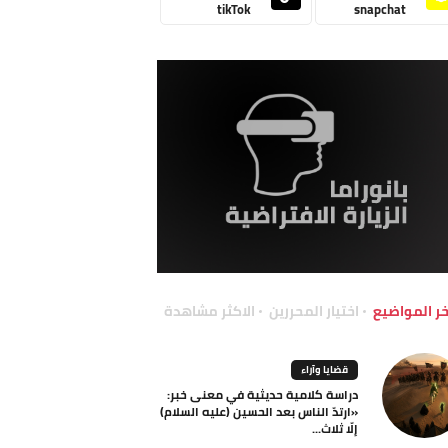
tikTok
snapchat
خر المواضيع
اختيار المحررين
الاكثر مشاهدة
قضايا وآراء
دراسة كلامية حديثية في معنى خبر:
«ارتدّ الناس بعد الحسين (عليه السلام)
إلّا ثلاث...