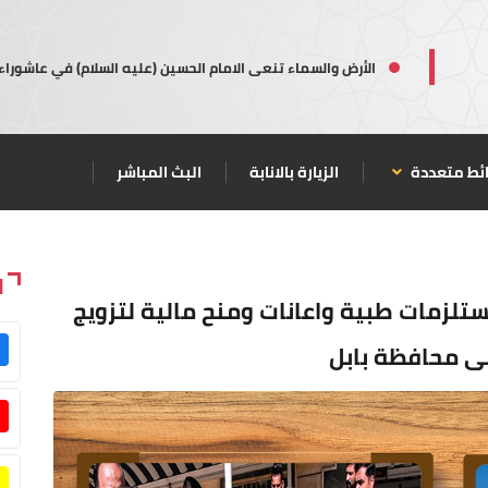
الأرض والسماء تنعى الامام الحسين (عليه السلام) في عاشوراء
ئط متعددة
الزيارة بالانابة
البث المباشر
ا
ستلزمات طبية واعانات ومنح مالية لتزويج
لى محافظة بابل