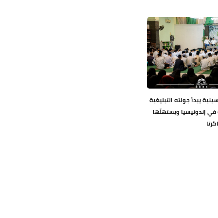
ينية يبدأ جولته التبليغية
ة في إندونيسيا ويستهلّها
كرتا