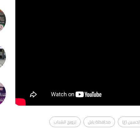
لحسين (ع)
محافظة بابل
تزويج الشباب