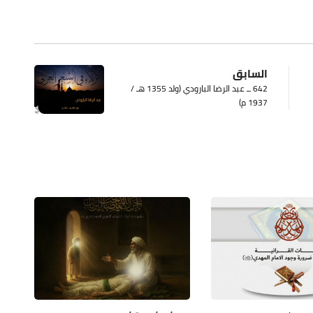
السابق
642 ــ عبد الرضا البارودي (ولد 1355 هـ /
1937 م)