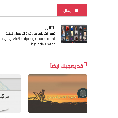
ارسال
التالي
ضمن نشاطها في قارة أفريقيا.. العتبة
الحسينية تقيم دورة قرآنية لمُبلّغين من ١٠
محافظات (أوغندية)
قد يعجبك ايضاً