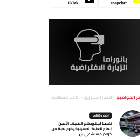
tikTok
snapchat
خر المواضيع
اختيار المحررين
الاكثر مشاهدة
اخبار وتقارير
تثمينا لجهودهم الطبية.. الأمين
العام للعتبة الحسينية يكرم نخبة من
كوادر مستشفى س...