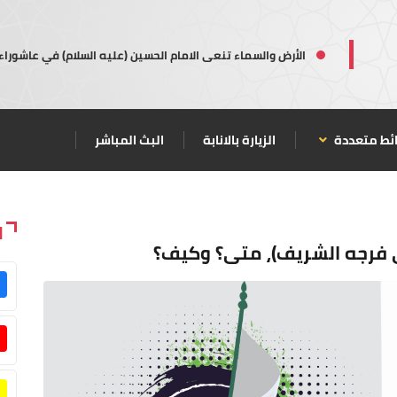
الأرض والسماء تنعى الامام الحسين (عليه السلام) في عاشوراء
ئط متعددة
الزيارة بالانابة
البث المباشر
ا
ى فرجه الشريف)، متى؟ وكيف؟