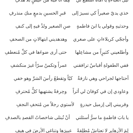
خذي يديّ صغيراً كي نسيرَ إلى قبرِ الحسينِ بدمعٍ منكِ منذرفِ
وحدثيهِ وقولي يا ابنَ فاطمةٍ صنِ الصغير ولذْ فيهِ إلى كنفِ
وأججّي كربلاءاتٍ على صغري وهدهديني ابتهالاتٍ من الصحفِ
وأطلعيني كثيرٍاً من مشاعِلها حتى أرى ضوءَها في كلِّ مُنعطفِ
ففي الطفولةِ أقباسٌ ترافقني عمراً وتكمنُ سرّاً غيرَ منكشفِ
أحتاجها لجراحي وهي نازفةٌ كيّاً وتقطعُ رأسَ الشرِّ وهو خفي
وعاودي إن في كوفانَ لي أثراً وحِرفةً يشتهيها كلُّ مُحترفِ
وقربيني إلى إزميل حيدرةٍ لأستوي رجلاً من مُتحفِ النجفِ
يا بابَ فاطمةٍ ما سرُّ أسئلتي أنْ تُبتلى شاخصاتُ القصدِ بالصدفِ
لِمَ الأزهاير لا تعتاشُ مُطلِقةً عبيرَها وتناغي الأرضَ في هيفِ