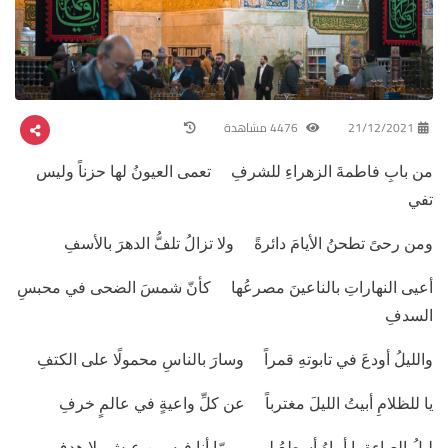
21/12/2021
4476 مشاهدة
من بابِ فاطمةَ الزهراءِ للشرفِ تعمى العيونُ لها حزناً وليس
تفي
ومن رحىً تطحنُ الأيامَ دائرةً ولا تزالُ تلفُّ الدهرَ بالأسفِ
أعيى النهاراتِ بالناعينَ مصرعُها كأنّ شمسَ الضحى في محبسِ
السدفِ
والليلُ أودعَ في تابوتهِ قمراً وسارَ بالناسِ محمولًا على الكتفِ
يا للظلامِ أبيتُ الليلَ مغترباً عن كلِّ واعيةٍ في عالمٍ خرفِ
ليلُ العباءةِ يا أماهُ أسطعُ لي مِمّا أنا فيه من عيشٍ بلا هدفِ