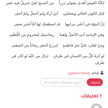
لكنَّهُ الفيضُ أهدى مقولي درراً من المديحِ لمَنْ جبريلُ فيهِ حفي
لإنكِ الكوثر العالي ويخجلني أنيّ أراهُ ولم أخجلْ ولمْ أخفِ
إنَّ النبوّةَ في أعلى مراتبِها قد اصطفتكِ لها أمّاً لخيرِ صفي
وفي الإمامةِ أنتِ الأصلُ واهبةً ريحانتينكِ لمحرومٍ من اللّطَفِ
ومَنْ لقلبِ عليٍّ غيرُ فاطمةٍ ليزرعَ الدهرَ ريحاناً من الشغفِ
لو كرهُ كلِّ بني الإنسانِ في طرفٍ لزالَ من حُبِّهِ لو كان في
طرفِ
شاعر
:
وسام الحسناوي
وسوم :
ذكرى استشهاد الزهراء (ع)
1 تعليقات