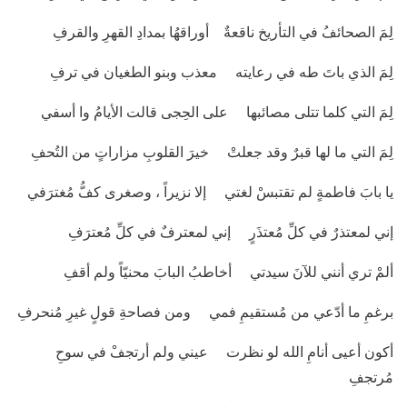
لِمَ الصحائفُ في التأريخ ناقعةٌ أوراقهُا بمدادِ القهرِ والقرفِ
لِمَ الذي باتَ طه في رعايته معذب وبنو الطغيان في ترفِ
لِمَ التي كلما تتلى مصائبها على الحِجى قالت الأيامُ وا أسفي
لِمَ التي ما لها قبرٌ وقد جعلتْ خيرَ القلوبِ مزاراتٍ من التُحفِ
يا بابَ فاطمةٍ لم تقتبسْ لغتي إلا نزيراً ، وصغرى كفُّ مُغترَفي
إني لمعتذرٌ في كلِّ مُعتذَرٍ إني لمعترفٌ في كلِّ مُعترَفِ
ألمْ تري أنني للآنَ سيدتي أخاطبُ البابَ محنيّاً ولم أقفِ
برغمِ ما أدّعي من مُستقيمِ فمي ومن فصاحةِ قولٍ غيرِ مُنحرفِ
أكون أعيى أنامِ الله لو نظرت عيني ولم أرتجفْ في سوحِ
مُرتجفِ