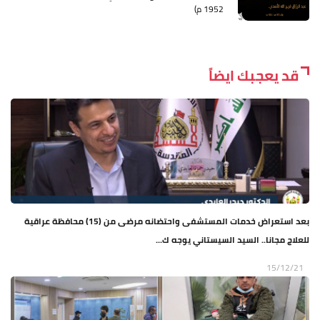
1952 م)
قد يعجبك ايضاً
بعد استعراض خدمات المستشفى واحتضانه مرضى من (15) محافظة عراقية
للعلاج مجانا.. السيد السيستاني يوجه ك...
15/12/21