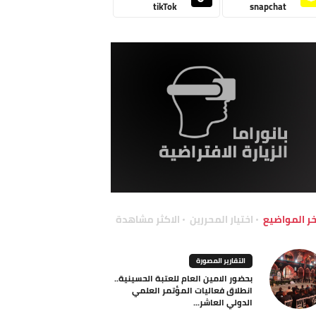
tikTok
snapchat
خر المواضيع
اختيار المحررين
الاكثر مشاهدة
التقارير المصورة
بحضور الامين العام للعتبة الحسينية..
انطلاق فعاليات المؤتمر العلمي
الدولي العاشر...