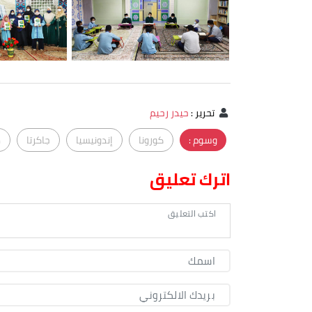
تحرير
:
حيدر رحيم
وسوم :
كورونا
إندونيسيا
جاكرتا
م
اترك تعليق