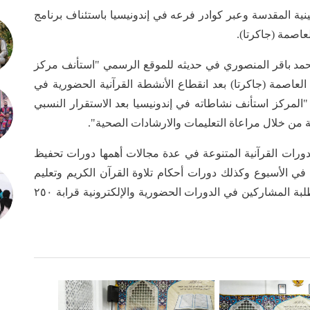
حسينية المقدسة وعبر كوادر فرعه في إندونيسيا باستئناف برنامج
عاصمة (جاكرتا).
حمد باقر المنصوري في حديثه للموقع الرسمي "استأنف مركز
عاصمة (جاكرتا) بعد انقطاع الأنشطة القرآنية الحضورية في
المركز استأنف نشاطاته في إندونيسيا بعد الاستقرار النسبي
 من خلال مراعاة التعليمات والارشادات الصحية".
رات القرآنية المتنوعة في عدة مجالات أهمها دورات تحفيظ
في الأسبوع وكذلك دورات أحكام تلاوة القرآن الكريم وتعليم
القراءة الصحيحة والتفسير، حيث بلغ مجمل عدد الطلبة المشاركين في الدورات الحضورية والإلكترونية قرابة ٢٥٠