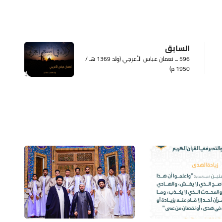
السابق
596 ــ نعمان عباس الأعرجي (ولد 1369 هـ /
1950 م)