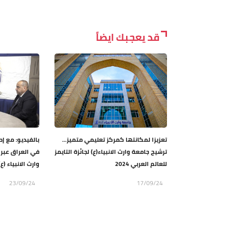
قد يعجبك ايضاً
تعزيزا لمكانتها كمركز تعليمي متميز...
بالفيديو: مع 
ترشيح جامعة وارث الانبياء(ع) لجائزة التايمز
في العراق عبر 
للعالم العربي 2024
وارث الانبياء (ع)
23/09/24
17/09/24