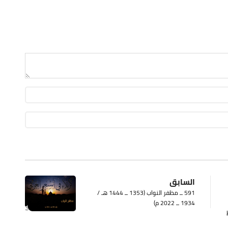
السابق
591 ــ مظفر النواب (1353 ــ 1444 هـ /
1934 ــ 2022 م)