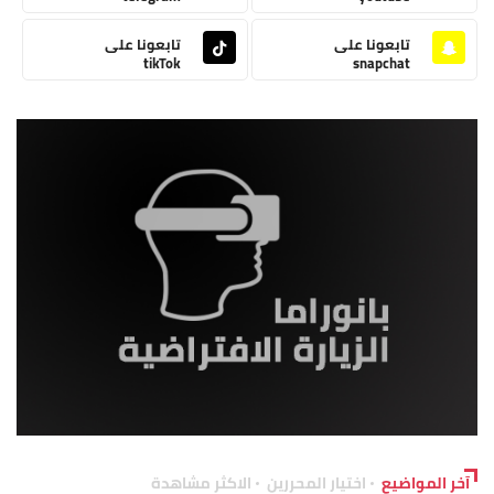
تابعونا على
تابعونا على
tikTok
snapchat
آخر المواضيع
اختيار المحررين
الاكثر مشاهدة