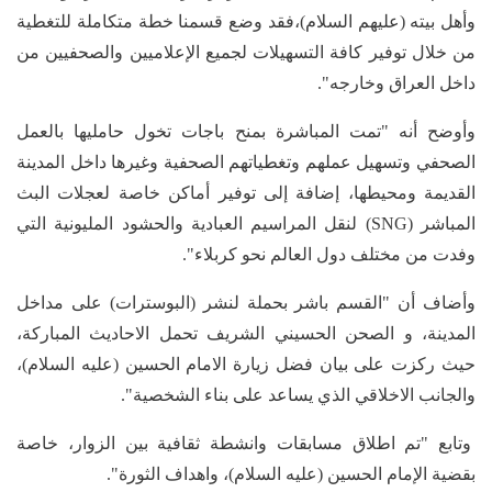
وأهل بيته (عليهم السلام)،فقد وضع قسمنا خطة متكاملة للتغطية
من خلال توفير كافة التسهيلات لجميع الإعلاميين والصحفيين من
داخل العراق وخارجه".
وأوضح أنه "تمت المباشرة بمنح باجات تخول حامليها بالعمل
الصحفي وتسهيل عملهم وتغطياتهم الصحفية وغيرها داخل المدينة
القديمة ومحيطها، إضافة إلى توفير أماكن خاصة لعجلات البث
المباشر (SNG) لنقل المراسيم العبادية والحشود المليونية التي
وفدت من مختلف دول العالم نحو كربلاء".
وأضاف أن "القسم باشر بحملة لنشر (البوسترات) على مداخل
المدينة، و الصحن الحسيني الشريف تحمل الاحاديث المباركة،
حيث ركزت على بيان فضل زيارة الامام الحسين (عليه السلام)،
والجانب الاخلاقي الذي يساعد على بناء الشخصية".
وتابع "تم اطلاق مسابقات وانشطة ثقافية بين الزوار، خاصة
بقضية الإمام الحسين (عليه السلام)، واهداف الثورة".