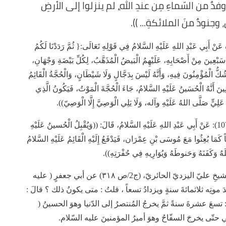
 وفدٌ من السّماءِ مِن عندِ اللهِ، لم ينزلوا إلى الأرضِ
جنودٌ منَ الملائكةِ... )).
 الكُلينيّ في الْكَافي (ج8/ص230)، بِسَنَدِهِ عَنْ أَبِي عَبْدِ اللهِ عَلَيْهِ السَّلامُ فِي قَوْلِهِ تَعَالَى:{ ثُمَّ رَدَدْنَا لَكُمُ
بْعِينَ مِنْ أَصْحَابِهِ، عَلَيْهِمُ الْبَيضُ الْمُذَهَّبُ، لِكُلِّ بَيْضَةِ وَجْهَانِ،
ُّ الْمُؤْمِنُونَ فِيهِ، وَأَنَّهُ لَيْسَ بِدَجَّالٍ وَلَا شَيْطَانٍ، وَالْحُجَّةُ الْقَائِمُ
ِينَ أَنَّهُ الْحُسَينُ عَلَيْهِ السَّلامُ، جَاءَ الْحُجَّةَ الْمَوْتُ، فَيَكُونُ الَّذِي
نُ عَلِيٍّ صَلَّى اللهُ عَلَيْهِ وآله، وَلَا يَلِي الْوَصِيَّ إِلَّا الْوَصِيّ)).
وجاءَ في بحارِ الأنوارِ للعلّامةِ المجلسيّ في (ج53/ص107): عَنْ أَبِي عَبْدِ اللهِ عَلَيْهِ السَّلامُ، قَالَ: ((وَيُقْبِلُ الْحُسينُ عَلَيْهِ
اً كَمَا بُعِثُوا مَعَ مُوسَى بْنِ عِمْرَان، فَيَدْفَعُ إِلَيْهِ الْقَائِمُ عَلَيْهِ السَّلامُ
هُ وَكَفَنَهُ وَحَنوطَهُ وَيُوَارِيهِ فِي حُفْرَتِهِ)).
وفي كتابِ (إلزامِ النّاصبِ في إثباتِ الحجّةِ الغائبِ) للشيخِ عليّ اليزديّ الحائريّ، (ج2/ص ٣١٨) عن أبي جعفرٍ ( عليه
عدَ موتِه ثلاثمائةَ سنةٍ ويزدادُ تسعاً ، قلتُ : متى يكونُ ذلك ؟ قالَ :
 تسعَ عشرةَ سنةً ثمَّ يخرجُ المُنتصرُ إلى الدّنيا وهوَ الحسينُ (
حتّى يخرجَ السفّاحُ وهوَ أميرُ المؤمنينَ عليه السّلام.