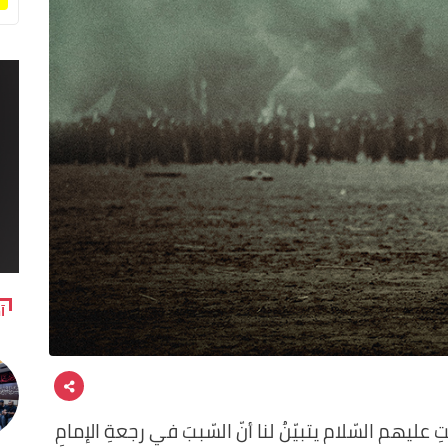
آ
يتِ عليهم السّلام يتبيّنُ لنا أنّ السّببَ في رجعةِ الإمامِ