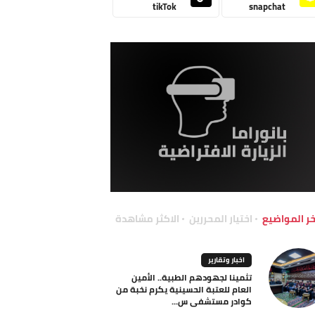
tikTok
snapchat
خر المواضيع
اختيار المحررين
الاكثر مشاهدة
اخبار وتقارير
تثمينا لجهودهم الطبية.. الأمين
العام للعتبة الحسينية يكرم نخبة من
كوادر مستشفى س...