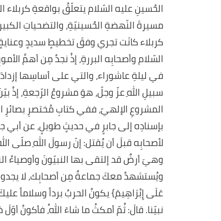
الحُسينِ عليه السّلام يتعلّقُ بواقعةِ كربلاء ا
مسيرةَ النّهضةِ الحُسينيّةِ، والتضحياتِ الكبيرة
كربلاء كانَت تجري وفقَ تخطيطٍ سديدٍ وعنايةٍ ربّ
السّلام وأصحابِه البررةِ، إذْ نجدُ مِن أهمِّ الأ
في ليلةِ عاشوراء، والتي على أساسِها إزدادَ ي
سبيلِ اللهِ عزّ وجلّ، هوَ مشروعُ الرّجعةِ، إذْ ب
بإسنادِه إلى جابرٍ في حديثٍ طويلٍ، عن أبي جعفر
لأصحابِه قبلَ أن يُقتل: إنّ رسولَ اللهِ صلّى الله
وهيَ أرضٌ قد إلتقى بها النبيّونَ وأوصياءُ الن
ويُستشهدُ معكَ جماعةٌ مِن أصحابِك، لا يجدونَ ألمَ مسّ
عَلَى إِبْرَاهِيمَ} يكونُ الحربُ برداً وسلاماً علي
نبيّنا. قالَ: ثُمّ أمكثُ ما شاءَ اللهُ، فأكونُ أوّ