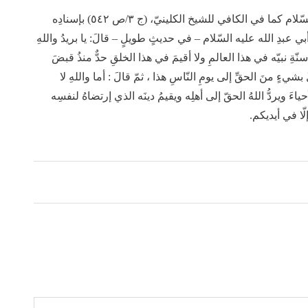
قلتُ: وقد أشارَ إلى ذلكَ تلميحاً الإمامُ الصّادقُ عليه السّلام كما في الكافي للشيخ الكلينيّ، (ج ٣/ص ٥٤٢) بإسنادِه
بي عبدِ الله عليه السّلام – في حديثٍ طويلٍ – قالَ: يا بريدُ واللهِ
 سنّةِ نبيّه في هذا العالمِ ولا أقيمَ في هذا الخلقِ حدٌّ منذُ قبضَ
يءٍ منَ الحقِّ إلى يومِ النّاسِ هذا ، ثمّ قالَ : أما واللهِ لا
ياءَ ويردُّ اللهُ الحقّ إلى أهلِه ويقيمُ دينَه الذي إرتضاهُ لنفسِه
لّا في أيديكم.