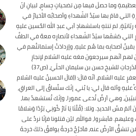
لعظيمةِ وما حصلَ فيها مِن تضحياتٍ جِسامٍ، لبيانِ أنّ
ِ التي قامَ بها سيّدُ الشّهداءِ وأصحابُه الأخيارُ في
انيّةٍ، لم تنتهِ باستشهادِ أبي عبدِ الله الحُسين عليهِ
مورِ التي كشفَها سيّدُ الشّهداءِ لأنصارِه معهُ في الطفِّ
قينُ أصحابِه بما هُم عليهِ، وإزدادَتْ إستماتتُهم في
يّنَ لهم أنّهم سيرجعونَ معَه عليه السّلام لإنجازِ
المشروعِ الإلهيّ، ففي كتابِ مُختصرِ بصائرِ الدّرجاتِ للشيخِ حسن بن سليمان الحلّيّ، (ص37)
ٍ عليه السّلام، أنّه قالَ: ((قالَ الحسينُ عليه السّلام
ُ عليهِ وآله قالَ لي: يا بُني، إنّك ستُساقُ إلى العراقِ،
بيّينَ، وهيَ أرضٌ تُدعى عمورا، وإنّك تُستشهدُ بها،
ِ الحديدِ. وتلا: {قُلْنَا يَا نَارُ كُونِي بَرْدًا وَسَلامًا
كَ وعليهم. فأبشروا، فواللهِ، لئِن قتلونا فإنّا نردُ على
لَ مَن تنشقُّ الأرضُ عنه، فأخرُجُ خرجةً يوافقُ ذلكَ خرجةَ