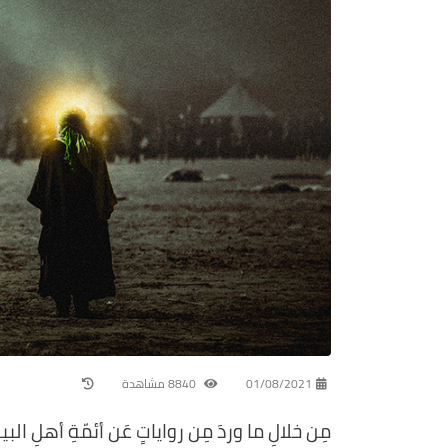
01/08/2021
8840 مشاهدة
مِن خلالِ ما وردَ مِن رواياتٍ عَن أئمّةِ أهلِ الب