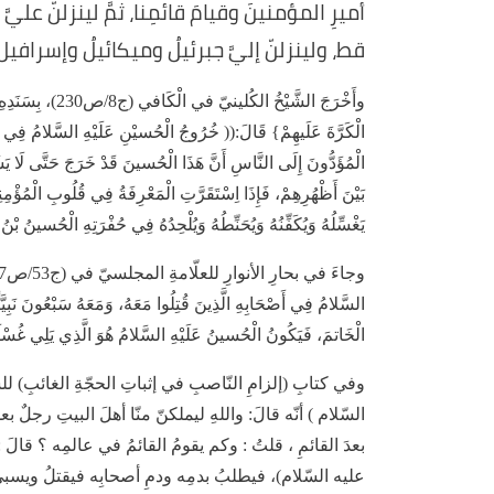
أميرِ المؤمنينَ وقيامَ قائمِنا، ثمَّ لينزلنّ عليَّ
قط، ولينزلنّ إليَّ جبرئيلُ وميكائيلُ وإسرافيل، و
وأَخْرَجَ الشَّيْخُ
الْكَرَّةَ عَلَيهِمْ} قَالَ:(( خُرُوجُ الْحُسيْنِ عَلَيْهِ السَّلامُ فِي سَ
الْمُؤَدُّونَ إِلَى النَّاسِ أَنَّ هَذَا الْحُسينَ قَدْ خَرَجَ حَتَّى لَا يَشُك
بَيْنَ أَظْهُرِهِمْ، فَإِذَا اِسْتَقَرَّتِ الْمَعْرِفَةُ فِي قُلُوبِ الْمُؤْمِن
يَغْسِّلُهُ وَيُكَفِّنُهُ وَيُحَنِّطُهُ وَيُلْحِدُهُ فِي حُفْرَتِهِ الْحُسينُ بْ
السَّلامُ فِي أَصْحَابِهِ الَّذِينَ قُتِلُوا مَعَهُ، وَمَعَهُ سَبْعُونَ نَبِيَّ
الْخَاتمَ، فَيَكُونُ الْحُسينُ عَلَيْهِ السَّلامُ هُوَ الَّذِي يَلِي غُسْلَ
السّلام ) أنّه قالَ: واللهِ ليملكنّ منّا أهلَ البيتِ رجلٌ ب
بعدَ القائمِ ، قلتُ : وكم يقومُ القائمُ في عالمِه ؟ قالَ :
عليه السّلام)، فيطلبُ بدمِه ودمِ أصحابِه فيقتلُ ويسبي 