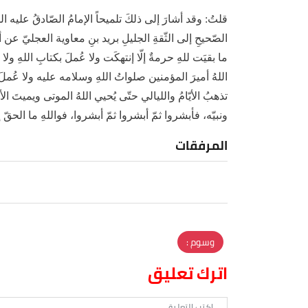
الصّحيحِ إلى الثّقةِ الجليلِ بريد بنِ معاوية العجليّ عن أ
ما بقيَت للهِ حرمةٌ إلّا إنتهكَت ولا عُملَ بكتابِ اللهِ ولا
اللهُ أميرَ المؤمنين صلواتُ اللهِ وسلامه عليه ولا عُملَ بش
تذهبُ الأيّامُ والليالي حتّى يُحيي اللهُ الموتى ويميتَ الأح
ونبيّه، فأبشروا ثمّ أبشروا ثمّ أبشروا، فواللهِ ما الحقّ إ
المرفقات
وسوم :
اترك تعليق