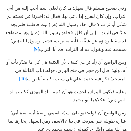
وفي صحيح مسلم قال سهل: ما كان لعلي اسم أحب إليه من أبي
التراب، وإن كان ليفرح إذا دعي بها، فقال له: أخبرنا عن قصته لم
سُمِّي أبا تراب ؟ قال: جاء رسول الله (ص) بيت فاطمة فلم يجد
عليًّا في البيت... إلى أن قال: فجاءه رسول الله (ص) وهو مضطجع
قد سقط رداؤه عن شقِّه، فأصابه تراب، فجعل رسول الله (ص)
[9]
يمسحه عنه ويقول: قم أبا التراب، قم أبا التراب
.
ومن الواضح أن (أبا تراب) كنية ، لأن الكنية هي كل ما صُدِّر بأب أو
أم، ولهذا قال ابن حجر في فتح الباري: قوله: (باب القائلة في
[10]
المسجد) ذكر فيه حديث علي في سبب تكنيته أبا تراب
.
وعليه فيكون المراد بالحديث هو أن كنية والد المهدي ككنية والد
النبي (ص)، فكلاهما أبو محمد.
ومن الواضح أن قوله: (يواطئ اسمُه اسمي واسمُ أبيه اسمَ أبي)،
عبارة طويلة غير صريحة في بيان الاسم، ومن السهل إيجازها بما
هو أبلغ منها وأصْرَح، كقوله: (اسمه محمد بن عبد