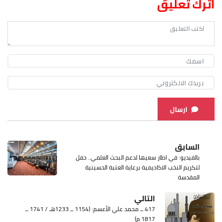
اترك تعليق
ارسال
السابق
بالفيديو: في اطار سعيها لدعم البحث العلمي.. حفل
لتكريم النخب الاكاديمية برعاية العتبة الحسينية
المقدسة
التالي
417 ــ محمد علي الأعسم: (1154 ــ 1233هـ / 1741 ــ
1817 م)