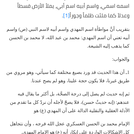
اسمه اسمي، واسم أبيه اسم أبي، يملأ الأرض قسطاً
وعدلاً كما ملئت ظلماً وجوراً
[1]
.
بتقريب أنَّ مواطأة اسم المهدي واسم أبيه لاسم النبي (ص) واسم
أبيه تعني أن اسم المهدي: محمد بن عبد الله، لا محمد بن الحسن
كما يذهب إليه الشيعة.
والجواب:
1ـ أن هذا الحديث قد ورد بصيغ مختلفة كما سيأتي، وهو مروي من
طريق غيرنا، فلا يكون حجة علينا، وهو لم يصح عندنا.
ثم إنه حديث لم يصل إلى درجة الصحَّة، بل أكثر ما يقال فيه
عندهم: (إنه حديثٌ حسن)، فلا يصحّ لأجله أن نردّ كل ما تقدم من
الأدلة العقلية والنقلية الدالة على أن المهدي (ع) هو
الإمام محمد بن الحسن العسكري عجل الله فرجه ، وأن نتجاهل
كل الإشكالات الواردة على إنكار أنه (ع) هو الإمام المهدي.