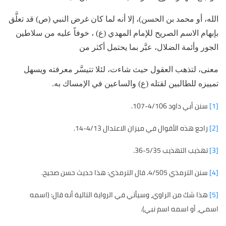
الله، أو محمد بن الحسن)، إلا أنه لما كان غرض النبي (ص) قد تعلَّق
بإبهام الاسم الصريح للإمام المهدي (ع) ، خوفاً عليه من سلاطين
الجور وأئمة الضلال، عبَّر بما يحتمل أكثر من
معنى، لتذهب العقول حيث شاءت، لئلا تتيسَّر معرفته ويسهل
تمييزه للطالبين لقتله (ع) والساعين في الإمساك به.
[1]
سنن أبي داود 4/106-107.
[2]
راجع هذه الأقوال في ميزان الاعتدال 4/13-14.
[3]
تهذيب التهذيب 5/35-36.
[4]
سنن الترمذي 4/505. قال الترمذي: هذا حديث حسن صحيح.
[5]
هذا شك من الراوي، وسيأتي في الرواية التالية أنه قال: (اسمه
اسمي، أو اسمه اسم نبي).