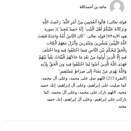
ماجد بن أحمداللة
قولة تعالى{ قَالُوا أَتَعْجَبِينَ مِنْ أَمْرِ اللَّهِ ۖ رَحْمَتُ اللَّهِ
وَبَرَكَاتُهُ عَلَيْكُمْ أَهْلَ الْبَيْتِ ۚ إِنَّهُ حَمِيدٌ مَّجِيدٌ }[ سورة
هود الاية٧٣] قوله تعالى: "كَانَ النَّاسُ أُمَّةً وَاحِدَةً فَبَعَثَ
اللَّهُ النَّبِيِّينَ مُبَشِّرِينَ وَمُنْذِرِينَ وَأَنْزَلَ مَعَهُمُ الْكِتَابَ
بِالْحَقِّ لِيَحْكُمَ بَيْنَ النَّاسِ فِيمَا اخْتَلَفُوا فِيهِ وَمَا اخْتَلَفَ
فِيهِ إِلَّا الَّذِينَ أُوتُوهُ مِنْ بَعْدِ مَا جَاءَتْهُمُ الْبَيِّنَاتُ بَغْياً بَيْنَهُمْ
فَهَدَى اللَّهُ الَّذِينَ آمَنُوا لِمَا اخْتَلَفُوا فِيهِ مِنَ الْحَقِّ بِإِذْنِهِ
وَاللَّهُ يَهْدِي مَنْ يَشَاءُ إِلَى صِرَاطٍ مُسْتَقِيمٍ"
[البقرة:213] اللهم صل على محمد، وعلى آل محمد،
كما صليت على إبراهيم، وعلى آل إبراهيم، إنك حميد
مجيد، اللهم بارك على محمد، وعلى آل محمد، كما
باركت على إبراهيم، وعلى آل إبراهيم، إنك حميد
مجيد.