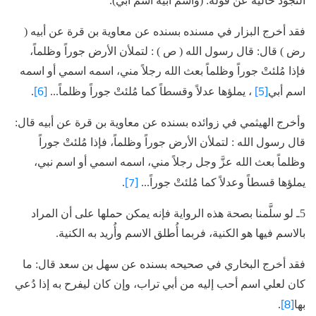
النجود خالية عن قوله: (واسم أبيه اسم أبي).
فقد أخرج البزار في مسنده بسنده عن معاوية بن قرة عن أبيه (
رض ) قال: قال رسول الله ( ص ) : لتملأن الأرض جوراً وظلماً،
فإذا مُلئتْ جوراً وظلماً بعث الله رجلاً مني، اسمه اسمي أو اسمه
[6]
[5]
اسم أبي
، يملؤها عدلاً وقسطاً كما مُلئتْ جوراً وظلماً...
.
وأخرج الهيثمي في زوائده بسنده عن معاوية بن قرة عن أبيه قال:
قال رسول الله : لتملأن الأرض جوراً وظلماً، فإذا مُلئتْ جوراً
وظلماً بعث الله عزَّ وجل رجلاً مني، اسمه اسمي أو اسم نبي،
[7]
يملؤها قسطاً وعدلاً كما مُلئتْ جوراً...
.
5ـ لو سلَّمنا بصحة هذه الرواية فإنه يمكن حملها على أن المراد
بالاسم فيها هو الكنية، فربما أُطلق الاسم وأُريد به الكنية.
فقد أخرج البخاري في صحيحه بسنده عن سهل بن سعد قال: ما
كان لعلي اسم أحب إليه من أبي تراب، وإن كان ليفرح به إذا دُعي
[8]
بها
.