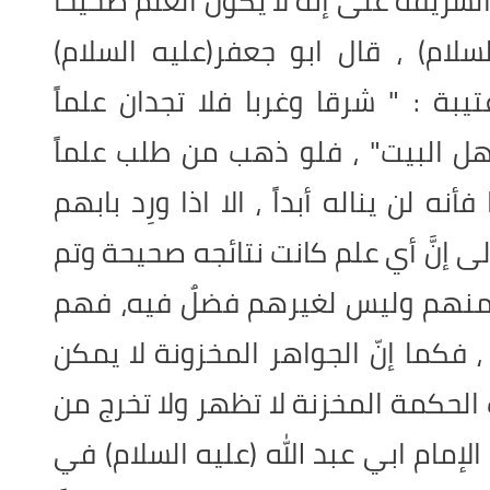
يفة على إنّه لا يكون العلم صحيحاً
سلام) ، قال ابو جعفر(عليه السلام)
ة : " شرقا وغربا فلا تجدان علماً
 أهل البيت" ، فلو ذهب من طلب علماً
ه لن يناله أبداً ، الا اذا ورِد بابهم
 إنَّ أي علم كانت نتائجه صحيحة وتم
عٌ منهم وليس لغيرهم فضلٌ فيه، فهم
 فكما إنّ الجواهر المخزونة لا يمكن
الحكمة المخزنة لا تظهر ولا تخرج من
 الإمام ابي عبد الله (عليه السلام) في