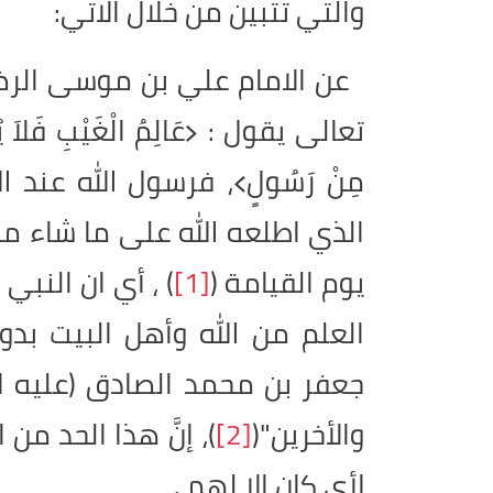
والتي تتبين من خلال الاتي:
عن الامام علي بن موسى الرضا (
تعالى يقول : ﴿عَالِمُ الْغَيْبِ فَلاَ يُظْه
مِنْ رَسُولٍ﴾، فرسول الله عند
الذي اطلعه الله على ما شاء من
يوم القيامة (
[1]
) ، أي ان النبي
العلم من الله وأهل البيت بدور
جعفر بن محمد الصادق (عليه ا
والأخرين"(
[2]
)، إنَّ هذا الحد من
لأيٍ كان الا لهم .