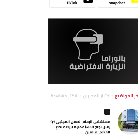
tikTok
snapchat
خر المواضيع
اختيار المحررين
الاكثر مشاهدة
مستشفى الإمام الحسن المجتبى (ع)
يعلن نجاح (400) عملية لزراعة نخاع
العظم للبالغين...