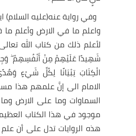
وفي رواية عنه(عليه السلام) ايض
واعلم ما في الارض وأعلم ما في 
لأعلم ذلك من كتاب الله تعالى إذ يق
شَهِيدًا عَلَيْهِمْ مِنْ أَنْفُسِهِمْ ۖ وَجِئْنَ
الْكِتَابَ تِبْيَانًا لِكُلِّ شَيْءٍ وَهُ
الامام الى إنَّ علمهم هذا مس
السماوات وما على الارض وما 
موجود في هذا الكتاب العظيم ، و
هذه الروايات تدل على أن علم 