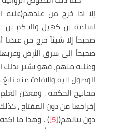
كما دلت النصوص الروائية الشر
إلا اذا خرج من عندهم(عليه ال
لسلمة بن كهيل والحكم بن عتيب
صحيحاً إلا شيئاً خرج من عندنا
صحيحاً الى شرق الأرض وغربها فأن
وطلبه منهم، فهو يشير بذلك الى
الوصول اليه والافادة منه ناب
مفاتيح الحكمة ، ومعدن العلم ،
إخراجها من دون المفتاح ، كذلك 
دون بيانهم(
[5]
) ، وهذا ما اكده