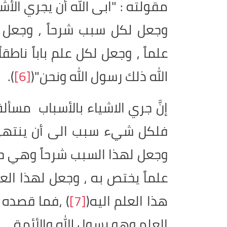
مقولته : "ابى الله أن يجري الأش
وجعل لكل سبب شرحاً ، وجعل ل
علماً ، وجعل لكل علم باباً ناطق
الله ذلك رسول الله ونحن"(
[6]
).
إنَّ جري الاشياء بالأسباب مسأ
فلكل شيء سبب الى أن ينتهي 
وجعل لهذا السبب شرحاً وهي ح
علماً يختص به ، وجعل لهذا العل
هذا العلم اليه(
[7]
) ،فما قصده ب
العلم وهو رسول الله والأئمة.