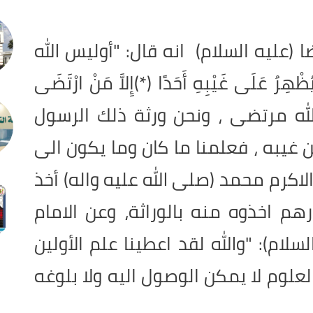
عليه السلام) انه قال: "أوليس الله
ِرُ عَلَى غَيْبِهِ أَحَدًا (*)إِلاَّ مَنْ ارْتَضَى
 الله مرتضى ، ونحن ورثة ذلك الرسول
 غيبه ، فعلمنا ما كان وما يكون الى
 الاكرم محمد (صلى الله عليه واله) أخذ
هم اخذوه منه بالوراثة، وعن الامام
لسلام
:(
"والله لقد اعطينا علم الأولين
 العلوم لا يمكن الوصول اليه ولا بلوغه