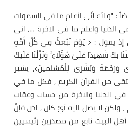
اً : "والله إنّي لأعلم ما في السموات
الدنيا واعلم ما في الاخرة ...، اني
ول : ﴿ يَوْمَ نَبْعَثُ فِي كُلِّ أُمَّةٍ
ا بِكَ شَهِيدًا عَلَىٰ هَٰؤُلَاءِ ۚ وَنَزَّلْنَا عَلَيْكَ
دًى وَرَحْمَةً وَبُشْرَىٰ لِلْمُسْلِمِينَ﴾، يشير
تقى من القرآن الكريم ، فكل ما في
في الدنيا والاخرة من حساب وعقاب
لكن لا يصل اليه أيٍّ كان ، اذن فإنَّ
أهل البيت نابع من مصدرين رئيسيين