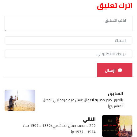
اترك تعليق
ارسال
السابق
بالصور: صور حصرية لاعمال غسل قبة مرقد ابي الفضل
العباس (ع)
التالي
222 ــ محمد جمال الهاشمي (1332 ــ 1397 هـ /
1914 ــ 1977 م)