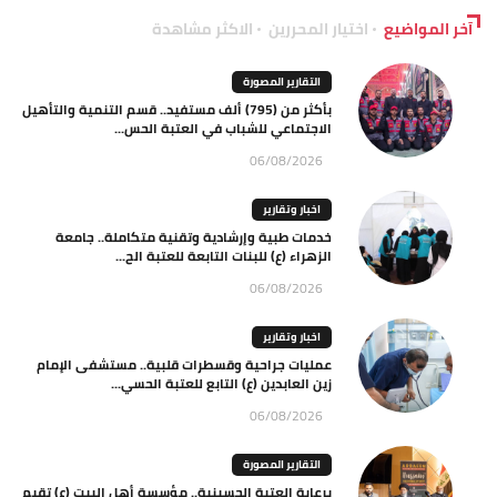
آخر المواضيع
اختيار المحررين
الاكثر مشاهدة
التقارير المصورة
بأكثر من (795) ألف مستفيد.. قسم التنمية والتأهيل
الاجتماعي للشباب في العتبة الحس...
06/08/2026
اخبار وتقارير
خدمات طبية وإرشادية وتقنية متكاملة.. جامعة
الزهراء (ع) للبنات التابعة للعتبة الح...
06/08/2026
اخبار وتقارير
عمليات جراحية وقسطرات قلبية.. مستشفى الإمام
زين العابدين (ع) التابع للعتبة الحسي...
06/08/2026
التقارير المصورة
برعاية العتبة الحسينية.. مؤسسة أهل البيت (ع) تقيم