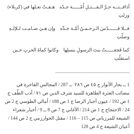
أذاقــتــه حـرَّ الـقـــتـلِ اُمّـــــة جـدّه هـفـتْ نعـلها في (كربلاء)
وزلتِ
فــلا قــــــدّسَ الـرحـمـنُ أمَّـة جـدِّه وإن هـيَ صـامـت لـلإلـهِ
وصلّتِ
كما فَجعـــــتْ بنتَ الرسولِ بنسلِها وكانوا كماةَ الحربِ حـين
استقلّتِ
..............................................................
1 ــ بحار الأنوار ج ٤٥ ص ٢٨٦ ــ 287 / المجالس الفاخرة في
مصائب العترة الطاهرة للسيد شرف الدين ص ٧١ / أدب الطّف ج
1 ص 192 / عيون أخبار الرضا ج 1 ص 188 / أمالي الطوسي ج 2 ص
24 / الاحتجاج ج 1 ص 214 / الأغاني ج 7 ص 8 ــ 9 / أخبار شعراء
الشيعة للمرزباني ص 115 – 116 / مقتل الخوارزمي ج 2 ص 144 /
أعيان الشيعة ج 4 ص 128