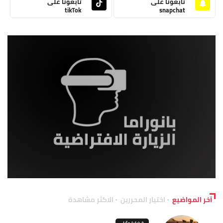
تابعونا على
تابعونا على
tikTok
snapchat
آخر المواضيع
اختيار المحررين
الاكثر مشاهدة