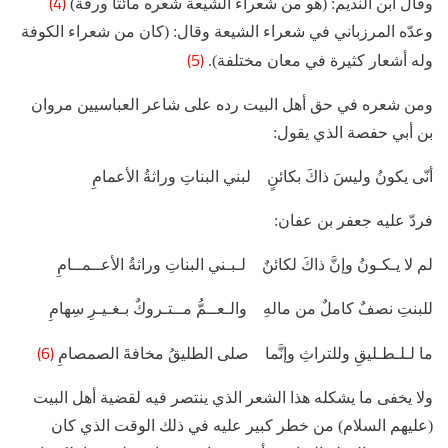
(4)
وقال ابن النديم: (هو من شعراء الشيعة شعره مائتا ورقة)
وعدّه المرزباني في شعراء الشيعة وقال: (كان من شعراء الكوفة
(5)
وله أشعار كثيرة في معان مختلفة).
ومن شعره في حق أهل البيت رده على شاعر العباسيين مروان
بن أبي حفصة الذي يقول:
أنّى يكونُ وليسَ ذاكَ بكائنٍ لبني البناتِ وراثةُ الأعمامِ
فردّ عليه جعفر بن عفان:
لم لا يـكـونُ وإنَّ ذاكَ لكائنٌ لـبـني البناتِ وراثةُ الأعــمــامِ
للبنتِ نصفٌ كاملٌ من مالهِ والـعــمُّ مــتـروكٌ بـغـيـرِ سِهامِ
(6)
ما لـلـطـليقِ وللتراثِ وإنَّما صلى الطليقُ مخافةَ الصمصامِ
ولا يخفى ما يشكله هذا الشعر الذي ينتصر فيه لقضية أهل البيت
(عليهم السلام) من خطر كبير عليه في ذلك الوقت الذي كان