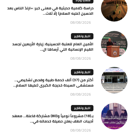
قضايا وآراء
دراسة كلامية حديثية في معنى خبر: «ارتدّ الناس بعد
الحسين (عليه السلام) إلّا ثلاث...
08/08/2026
اخبار وتقارير
الأمين العام للعتبة الحسينية: زيارة الأربعين تجسد
القيم الإنسانية التي أرساها ال...
08/08/2026
اخبار وتقارير
أكثر من (37) ألف خدمة طبية وفحص تشخيصي…
مستشفى السيدة خديجة الكبرى (عليها السلام...
08/08/2026
اخبار وتقارير
بـ(18) مشروعاً نوعياً و(80) مشاركة فاعلة… معهد
أديبات الطف يعلن حصيلة خدماته في...
08/08/2026