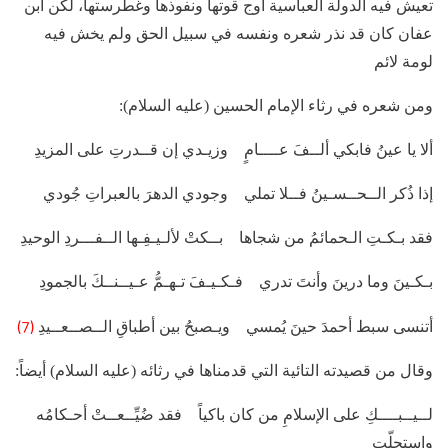
تعيش فيه الدولة العباسية أوج قوتها ونفوذها وغطرستها، لكن ابن
عفان كان قد نذر شعره ونفسه في سبيل الحق ولم يخش فيه
لومة لائم
ومن شعره في رثاء الإمام الحسين (عليه السلام):
ألا يا عينُ فابكي ألــفَ عــــامٍ وزيـدي إن قــدرتِ على المزيدِ
إذا ذُكر الــحــسـينُ فــلا تملي وجودي الدهرَ بالعبراتِ جُودي
فقد بـكـتِ الـحمائمُ من شجاها بــكتْ لألـيـفِـها الــفـــردِ الوحيدِ
بـكـينَ وما درينَ وأنتَ تدري فـكـيـفَ تـهـمُّ عـيــنــكَ بالجمودِ
(7)
أتنسى سبط أحمدَ حينَ يُمسي ويـصبحُ بين أطباقِ الــصــعــيدِ
وقال من قصيدته التائية التي قدمناها في رثائه (عليه السلام) أيضاً:
لــيــبــــكِ على الإسلامِ من كان باكياً فقد ضُيِّــعــتْ أحـكامُه
واستحلّتِ