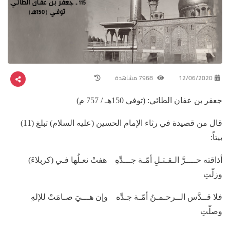
12/06/2020
7968 مشاهدة
جعفر بن عفان الطائي: (توفي 150هـ / 757 م)
قال من قصيدة في رثاء الإمام الحسين (عليه السلام) تبلغ (11)
بيتاً:
أذاقته حــــرَّ الـقـتـلِ أمّـة جـــدِّهِ هفتْ نعـلُها فـي (كربلاءَ)
وزلّتِ
فلا قــدَّس الــرحـمـنُ أمّـة جـدِّه وإن هـــيَ صـامَتْ للإلهِ
وصلّتِ