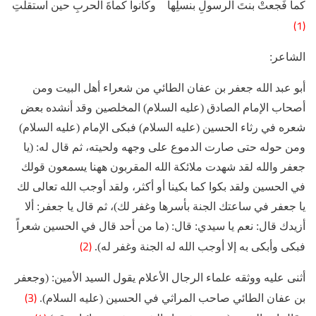
كما فَجعتْ بنتَ الرسولِ بنسلِها وكانوا كماةَ الحربِ حين استقلتِ
(1)
الشاعر:
أبو عبد الله جعفر بن عفان الطائي من شعراء أهل البيت ومن
أصحاب الإمام الصادق (عليه السلام) المخلصين وقد أنشده بعض
شعره في رثاء الحسين (عليه السلام) فبكى الإمام (عليه السلام)
ومن حوله حتى صارت الدموع على وجهه ولحيته، ثم قال له: (يا
جعفر والله لقد شهدت ملائكة الله المقربون ههنا يسمعون قولك
في الحسين ولقد بكوا كما بكينا أو أكثر، ولقد أوجب الله تعالى لك
يا جعفر في ساعتك الجنة بأسرها وغفر لك)، ثم قال يا جعفر: ألا
أزيدك قال: نعم يا سيدي: قال: (ما من أحد قال في الحسين شعراً
(2)
فبكى وأبكى به إلا أوجب الله له الجنة وغفر له).
أثنى عليه ووثقه علماء الرجال الأعلام يقول السيد الأمين: (وجعفر
(3)
بن عفان الطائي صاحب المراثي في الحسين (عليه السلام).