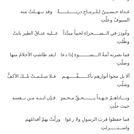
غـداة حـسـيـنُ لـلـرمـاحِ دريـــــئـــــةٌ وقد نــهــلتْ منه
السيوفُ وعلّتِ
وغُودِرَ في الــصــــحراءِ لحماً مبدَّداً عــليه عنـاقُ الطير بانتْ
وظّلتِ
فما نصرته أمةُ الـــســـــــوءِ إذا دعا لـقد طاشتِ الأحلامُ منها
وضلّتِ
ألا بل محوا أنوارهم بأكــــــفِّـــــهـم فـلا سـلـمـتْ تلــكَ الأكفُّ
وشلّتِ
ونـــاداهـمُ جـهـداً بـــــــحـقِّ مـحـمدٍ فـإن ابـنـه مـن نــفسهِ
حيث حلّتِ
فما حفظوا قربَ الرسولِ ولا رعوا وزلّتْ بهمْ أقدامُهم
واســتـــــزلتِ