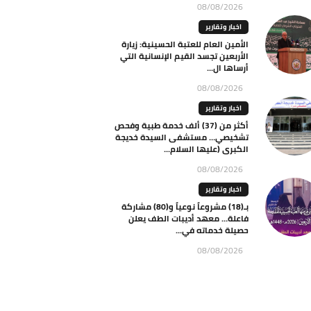
08/08/2026
اخبار وتقارير
الأمين العام للعتبة الحسينية: زيارة
الأربعين تجسد القيم الإنسانية التي
أرساها ال...
08/08/2026
اخبار وتقارير
أكثر من (37) ألف خدمة طبية وفحص
تشخيصي… مستشفى السيدة خديجة
الكبرى (عليها السلام...
08/08/2026
اخبار وتقارير
بـ(18) مشروعاً نوعياً و(80) مشاركة
فاعلة… معهد أديبات الطف يعلن
حصيلة خدماته في...
08/08/2026