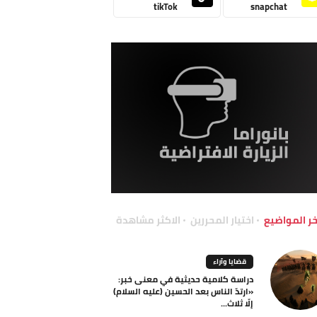
tikTok
snapchat
خر المواضيع
اختيار المحررين
الاكثر مشاهدة
قضايا وآراء
دراسة كلامية حديثية في معنى خبر:
«ارتدّ الناس بعد الحسين (عليه السلام)
إلّا ثلاث...