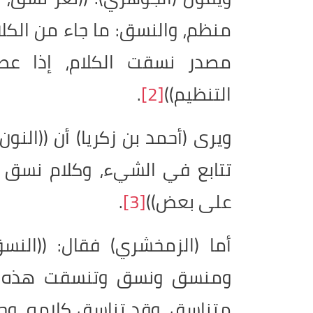
منظم، والنسق: ما جاء من الكلا
مصدر نسقت الكلام، إذا ع
التنظيم))
[2]
.
ويرى (أحمد بن زكريا) أن ((الن
تتابع في الشيء، وكلام نسق
على بعض))
[3]
.
أما (الزمخشري) فقال: ((الن
ومنسق ونسق وتنسقت هذه الأ
متناسق، وقد تناسق كلامه، وج