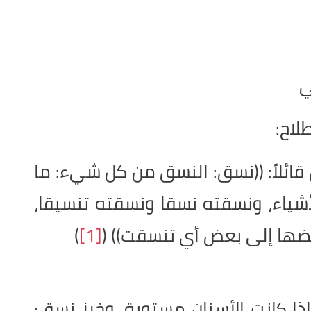
ي
لاح:
قائلاً: ((نسق: النسق من كل شيء: ما
شياء، ونسقته نسقا ونسقته تنسيقا،
ضها إلى بعض أي تنسقت)) (
[1]
)
ذا كانت الأسنان مستوية، وخرز نسق: