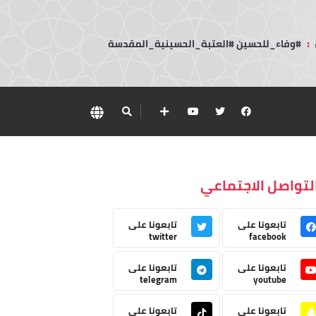
:
#وفاء_للحسين #العتبة_الحسينية_المقدسة
لتواصل الاجتماعي
تابعونا على
تابعونا على
twitter
facebook
تابعونا على
تابعونا على
telegram
youtube
تابعونا على
تابعونا على