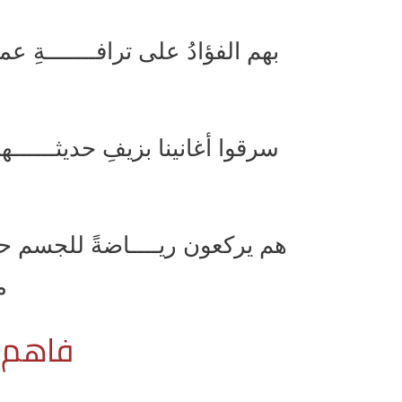
بهم الفؤادُ على ترافـــــــةِ 
م
سرقوا أغانينا بزيفِ حديثــــــ
هم يركعون ريــــاضةً للجسم حيـ
م
فاهم 