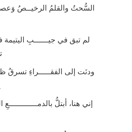
السُّحتُ والقلمُ الرخيــصُ وَعص
لم تبق في جيــــــبِ اليتيمة 
ت
ودنَت إلى الفقـــــراءِ تسرقُ ظ
ي
إني هنا، أبتلُّ بالدمــــــــــــ