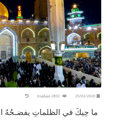
25/02/2020
2832 مشاهدة
ما حِيكَ في الظلماتِ يفضـحُهُ ا