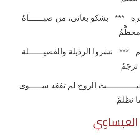
عمرهِ *** يشكو يعاني، من صبــــــاهُ
حطَّمُ
هم *** نشروا الرذيلة والفضيــــــلة
ترجَمُ
ـــــــــــث الروح لم تفقه ســـــوى
ا تظلمُ
العيساوي