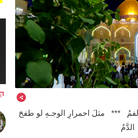
آ
لفمُ *** مثلَ احمرارِ الوجـهِ لو طفحَ
الدَّمُ