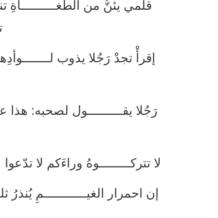
قلمي يئنُّ من الطغـــــــــاةِ تن
ت
إقرأْ تجدْ رَجُلا يذوب لـــــــوأ
رَجُلا يقـــــــــول لصحبه: هذا علــ
لا تتركــــــــوهُ وراءَكم لا تدّعوا
إن احمرار الغيـــــــــــمِ يُنذرُ ث