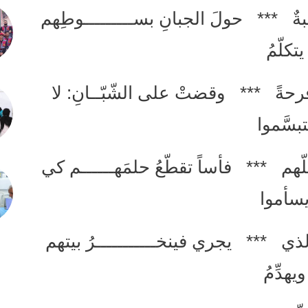
بةٌ *** حولَ الجبانِ بســـــــــوطِهم
يتكلّمُ
فرحةً *** وقضتْ على الشّبّــانِ: لا
تبسَّموا
لّهم *** فأساً تقطّعُ حلمَهــــــم كي
سأموا
عِ الذي *** يجري فينخـــــــــــرُ بيتهم
ويهدِّمُ