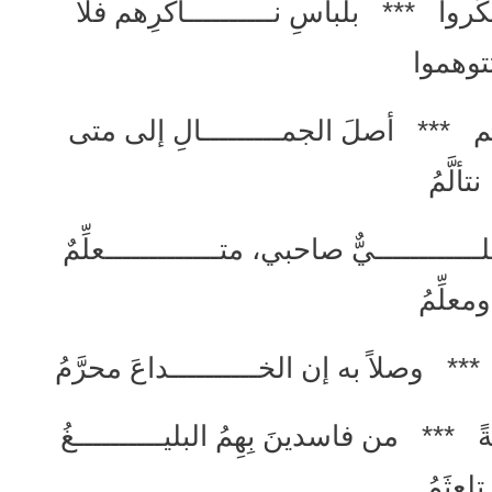
كّروا *** بلباسِ نــــــــــاكرِهم فلا
توهموا
دِهم *** أصلَ الجمـــــــــالِ إلى متى
نتألَّمُ
ــــــــــيٌّ صاحبي، متـــــــــــــعلِّمٌ
ومعلِّمُ
 *** وصلاً به إن الخــــــــــداعَ محرَّمُ
لةً *** من فاسدينَ بِهِمُ البليــــــــــغُ
تلعثَمُ