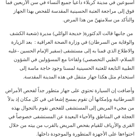
أسبوعين في مدينة كربلاء داعياً جميع النساء في سن الأربعين فما
فوق إلى مراجعة العتبة الحسينية المقدسة للفحص بهذا الجهاز
والتأكد من سلامتهنّ من هذا المرض.
من جانبها قالت الدكتورة( خديجة الوائلي) مديرة (شعبة الكشف
والوقاية من السرطان) في وزارة الصحة العراقية : بعد الزيارة
والاطلاع الذي قمنا به إلى مستشفى (سفير الإمام الحسين -عليه
السلام- الطبي التخصصي) ولقاءنا مع المسؤولين في الشؤون
الطبية التابعة للعتبة الحسينية لمسنا وجود حاجة ماسة إلى
استخدام مثل هكذا جهاز متنقل في هذه المدينة المقدسة.
وأضافت إن السيارة تحتوي على جهاز متطور جداً لفحص الأمراض
السرطانية وبإمكانها أن تقوم بمسح إشعاعي في كل مكان إذ بدلاً
من مجيء المريض إلى المستشفى للفحص نقوم بالتجوال بهذه
العجلة في المناطق والأحياء البعيدة عن المستشفى خصوصاً في
القرى والأرياف للقيام بفحص المريض بالقرب من بيته من خلال
احتواءها على الأجهزة المتطورة والموجودة داخلها.