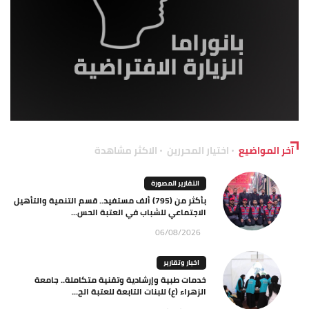
آخر المواضيع
اختيار المحررين
الاكثر مشاهدة
التقارير المصورة
بأكثر من (795) ألف مستفيد.. قسم التنمية والتأهيل
الاجتماعي للشباب في العتبة الحس...
06/08/2026
اخبار وتقارير
خدمات طبية وإرشادية وتقنية متكاملة.. جامعة
الزهراء (ع) للبنات التابعة للعتبة الح...