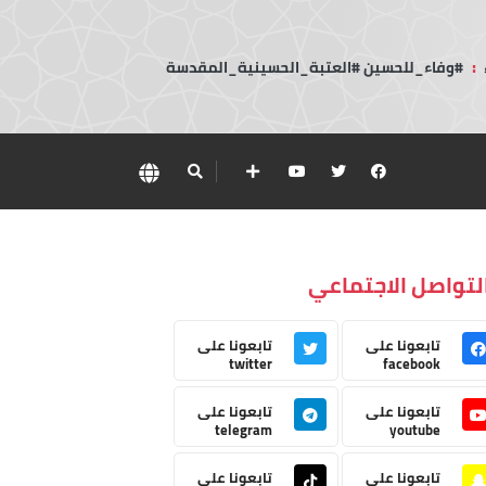
:
#وفاء_للحسين #العتبة_الحسينية_المقدسة
لتواصل الاجتماعي
تابعونا على
تابعونا على
twitter
facebook
تابعونا على
تابعونا على
telegram
youtube
تابعونا على
تابعونا على