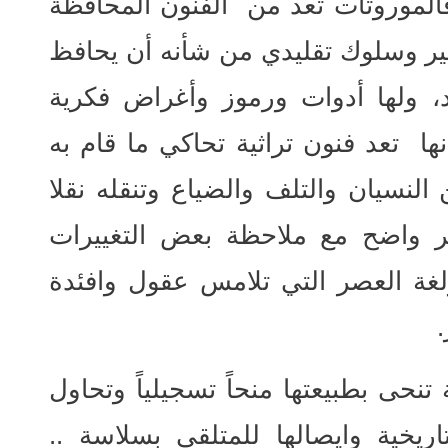
فالموروثات تعد من الفنون المحافظة
ير وسلوك تقليدي من شأنه أن يحافظ
د، ولها أدوات ورموز وأغراض فكرية
ها تعد فنون تراثية تحاكي ما قام به
 النسيان والتلف والضياع وتنقله نقلا
ر واضح مع ملاحظة بعض التغييرات
ولغة العصر التي تلامس عقول وافئدة
تنحى بطبيعتها منحاً تسجيلياً وتحاول
ريخية وايصالها للمتلقي بسلاسة ..