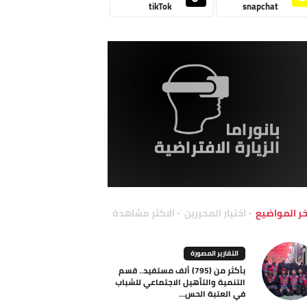
tikTok
snapchat
خر المواضيع
اختيار المحررين
الاكثر مشاهدة
التقارير المصورة
بأكثر من (795) ألف مستفيد.. قسم
التنمية والتأهيل الاجتماعي للشباب
في العتبة الحس...