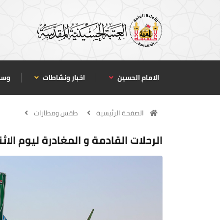
الامام الحسين
اخبار ونشاطات
وسا
الصفحة الرئيسية
طقس ومطارات
الرحلات القادمة و المغادرة ليوم الاثنين 1 /7 /2019 و البالغ عددها 6