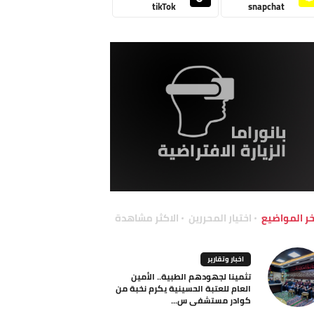
tikTok
snapchat
خر المواضيع
اختيار المحررين
الاكثر مشاهدة
اخبار وتقارير
تثمينا لجهودهم الطبية.. الأمين
العام للعتبة الحسينية يكرم نخبة من
كوادر مستشفى س...