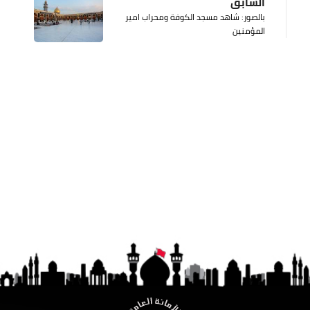
السابق
بالصور: شاهد مسجد الكوفة ومحراب امير
المؤمنين