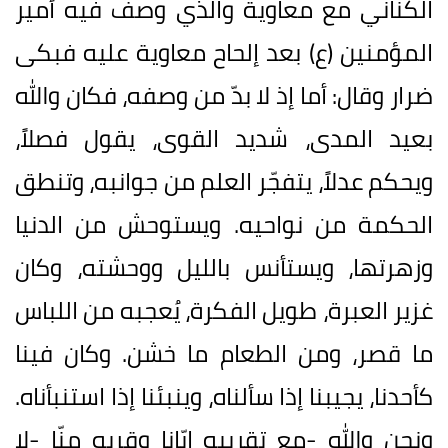
الكناني مع معاوية والذي وصف فيه أمير
المؤمنين (ع) بعد إلحاح معاوية عليه فبكى
ضرار وقال: أما إذ لا بدّ من وصفه، فكان والله
بعيد المدى، شديد القوى، يقول فصلاً،
ويحكم عدلاً، يتفجّر العلم من جوانبه، وتنطق
الحكمة من نواحيه. ويستوحش من الدنيا
وزهرتها، ويستأنس بالليل ووحشته، وكان
غزير العبرة، طويل الفكرة، يُعجبه من اللباس
ما قصر، ومن الطعام ما خشن. وكان فينا
كأحدنا، يجيبنا إذا سألناه، وينبئنا إذا استنبأناه.
ونحن والله -مع تقريبه إيّانا وقربه منّا -لا