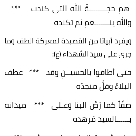
هم حجــــــــةُ الله التي كندت ***
والله ينـــــــعم ثم تكنده
ويفرد أبياتا من القصيدة لمعركة الطف وما
جرى على سيد الشهداء (ع):
حتى أطافوا بالحسيــنِ وقد *** عطف
البلاءُ وقلَّ منجدُه
صفّاً كما رُصَّ البنا وعـلى *** ميدانه
بــــــالسيد مُرهده