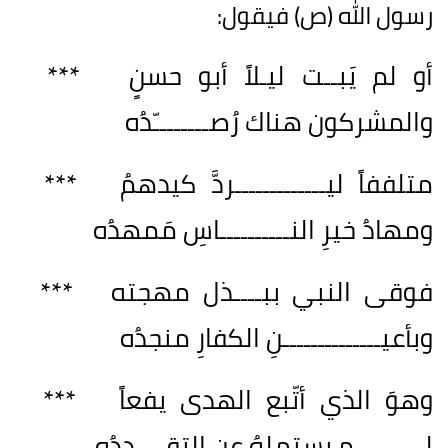
رسول الله (ص) فيقول:
أو لم يَبــت ليـلاً أبو حسنٍ ***
والمشركون هناك رُصــــــــّدُه
متلففاً ليـــــــــــــردَّ كيدهمُ ***
ومهادُ خيرِ النــــــــــاسِ مَمهدُه
فوقى النبي ببــــذل مهجته ***
وبأعيــــــــــــــنِ الكفارِ منجدُه
وهوَ الذي أتّبع الهدى يفعاً ***
لــــــــــم يستملهُ عن التقى ددُه