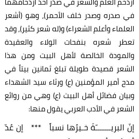
ازدحم العلم والشعر في صدر أحد ازدحامهما
في صدره وصدر خلف الأحمر), وهو (أشعر
العلماء وأعلم الشعراء) و(له شعر كثير), وقد
تعطر شعره بنفحات الولاء والعقيدة
والمودة الخالصة لأهل البيت ومن هذا
الشعر قصيدة طويلة تبلغ ثمانين بيتاً في
مدح أمير المؤمنين (ع) ورثاء سيد الشهداء
وبيان فضائل أهل البيت (ع) وهي من روائع
الشعر في الأدب العربي يقول منها:
إنّ البريـــــــّةَ خـيرُها نسباً *** إن عُدّ