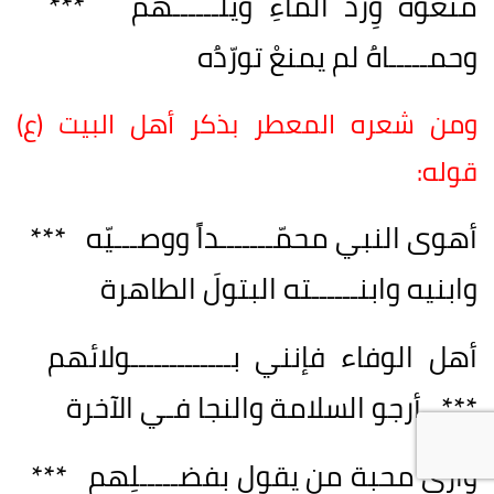
منعوهُ وِردَ الماءِ ويلــــــهمُ ***
وحمـــــاهُ لم يمنعْ تورّدُه
ومن شعره المعطر بذكر أهل البيت (ع)
قوله:
أهوى النبي محمّـــــــداً ووصـــيّه ***
وابنيه وابنــــــته البتولَ الطاهرة
أهل الوفاء فإنني بـــــــــــــولائهم
*** أرجو السلامة والنجا فـي الآخرة
وأرى محبة من يقول بفضـــــلِهم ***