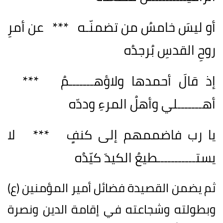
أو ليسَ خامسُ من تضمنّـه *** عن أمرِ
روحِ القدسِ بُرجدُه
إذ قالَ أحمدها ولاؤهـــــــمُ ***
أهـــــــلي وأهلُ المرءِ وددّه
يا رب فاضممهم إلى كنفٍ *** لا
يستـــــــــــطيعُ الكيدَ كيّدُه
ثم يضمن القصيدة فضائل أمير المؤمنين (ع)
وبطولته وشجاعته في إقامة الدين ونصرة