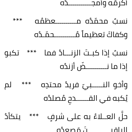
أكرمُه وأمجـــــــــــدُه
نسبٌ محمّدُه مــــــــــعظمُه ***
وكفاكَ تعظيماً مُــــــــــحمّـدُه
نسبٌ إذا كبـتَ الزنـــادُ فما *** تكبو
إذا ما نــــــــــضّ أزندُه
وأخو النـــــبيّ فريدُ محتدِه *** لم
يُكبه في القــــــدحِ مُصلدُه
حلَّ العــلاءُ به على شرفٍ *** يتكأدُ
الراقيـــــــــــنَ مَصعدُه