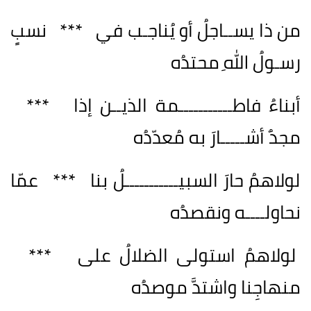
من ذا يســاجلُ أو يُناجـب في *** نسبٍ
رسـولُ اللهِ محتدُه
أبناءُ فاطـــــــــــمة الذيــن إذا ***
مجدٌ أشـــــارَ به مُعدّدُه
لولاهمُ حارَ السبيـــــــــــلُ بنا *** عمّا
نحاولــــه ونقصدُه
لولاهمُ استولى الضلالُ على ***
منهاجِنا واشتدَّ موصدُه