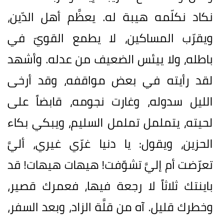
نكاد نكلّمه هيبة له. يعظَّم أهل الدّين،
ويقرّب المساكين، لا يطمع القويّ في
باطله، ولا ييئس الضعيف من عدله. وأشهد
لقد رأيته في بعض مواقفه، وقد أرخى
الليل سدوله، وغارت نجومه، قابضاً على
لحيته، يتململ تململ السليم، ويبكي بكاء
الحزين، ويقول: يا دنيا غرّي غيري، أليَّ
تعرّضت أم إليَّ تشوّفت! هيهات هيهات! قد
باينتك ثلاثاً لا رجعة فيها، فعمرك قصير،
وخطرك قليل. آه من قلَّة الزاد، وبعد السفر،