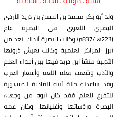
نسبه . مولده . نشأته . أساتذته
ولد أبو بكر محمد بن الحسن بن دريد الأزدي
البصري اللغوي في البصرة عام
(223هـ/837م) وكانت البصرة آنذاك تعد من
أبرز المراكز العلمية وكانت تعيش ذروتها
الأدبية فنشأ ابن دريد فيها بين أجواء العلم
والأدب وشغف بعلم اللغة وأشعار العرب
وقد ساعدته حالة أبيه المادية الميسورة
للتفرغ للعلم فقد كان أبوه من وجهاء
البصرة ورؤسائها وأغنيائها, وكان عمه