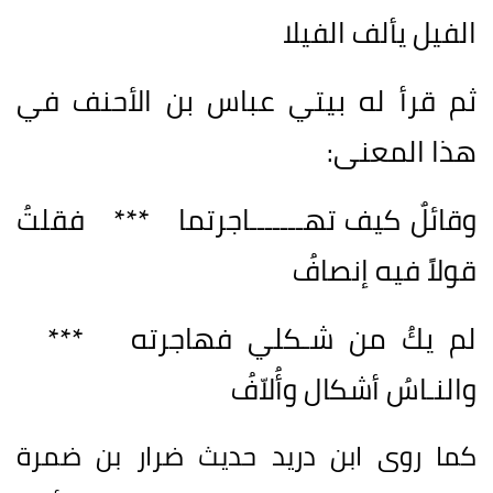
الفيل يألف الفيلا
ثم قرأ له بيتي عباس بن الأحنف في
هذا المعنى:
وقائلٌ كيف تهـــــــاجرتما *** فقلتُ
قولاً فيه إنصافُ
لم يكُ من شـكلي فهاجرته ***
والنـاسُ أشكال وأُلاّفُ
كما روى ابن دريد حديث ضرار بن ضمرة