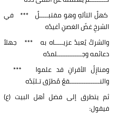
كهلٌ التألهِ وهو مقتبـــــلٌ *** في
الشرخِ غضّ الغصنِ أغيدُه
والشركُ يُعبدُ عزيـــــاه به *** جهلاً
دعائمه وجــــــــــــــلمدُه
ومنازِلُ الأقرانِ قد علموا ***
والنـــــــــــــــــقعُ مُطرّق تـلبّدُه
ثم يتطرق إلى فضل أهل البيت (ع)
فيقول: