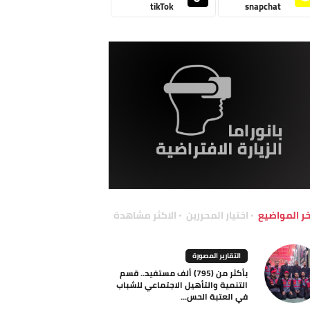
tikTok
snapchat
خر المواضيع
اختيار المحررين
الاكثر مشاهدة
التقارير المصورة
بأكثر من (795) ألف مستفيد.. قسم
التنمية والتأهيل الاجتماعي للشباب
في العتبة الحس...