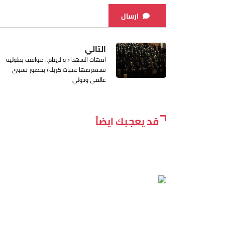
ارسال
التالي
امهات الشهداء والايتام.. مواقف بطولية
تستعرضها عتبات كربلاء بحضور نسوي
عالمي ودولي
قد يعجبك ايضاً