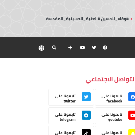
:
#وفاء_للحسين #العتبة_الحسينية_المقدسة
لتواصل الاجتماعي
تابعونا على
تابعونا على
twitter
facebook
تابعونا على
تابعونا على
telegram
youtube
تابعونا على
تابعونا على