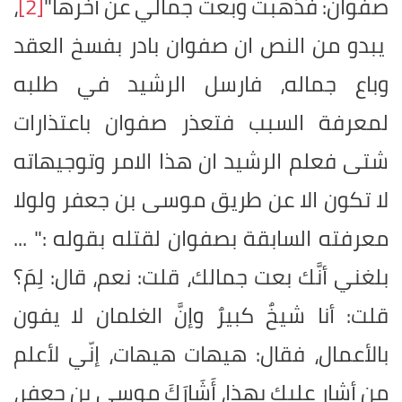
صفوان: فذهبت وبعت جمالي عن آخرها"
[2]
،
يبدو من النص ان صفوان بادر بفسخ العقد
وباع جماله، فارسل الرشيد في طلبه
لمعرفة السبب فتعذر صفوان باعتذارات
شتى فعلم الرشيد ان هذا الامر وتوجيهاته
لا تكون الا عن طريق موسى بن جعفر ولولا
معرفته السابقة بصفوان لقتله بقوله :" ...
بلغني أنَّك بعت جمالك، قلت: نعم، قال: لِمَ؟
قلت: أنا شيخٌ كبيرٌ وإنَّ الغلمان لا يفون
بالأعمال، فقال: هيهات هيهات، إنّي لأعلم
من أشار عليك بهذا، أَشَارَكَ موسى بن جعفر،