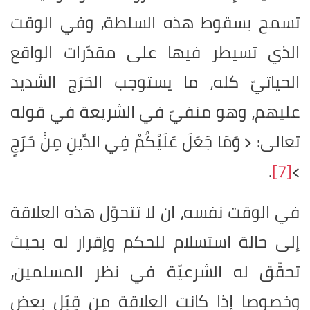
تسمح بسقوط هذه السلطة، وفي الوقت
الذي تسيطر فيها على مقدّرات الواقع
الحياتيّ كله، ما يستوجب الحَرَج الشديد
عليهم، وهو منفيّ في الشريعة في قوله
تعالى: ﴿ وَمَا جَعَلَ عَلَيْكُمْ فِي الدِّينِ مِنْ حَرَجٍ
.
[7]
﴾
في الوقت نفسه، ان لا تتحوّل هذه العلاقة
إلى حالة استسلام للحكم وإقرار له بحيث
تحقّق له الشرعيّة في نظر المسلمين،
وخصوصا إذا كانت العلاقة من قِبَل بعض