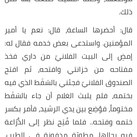
ذلك.
قال: أحضرها الساعة، قال: نعم يا أمير
المؤمنين. واستدعى بعض خدمه فقال له:
إمضِ إلى البيت الفلانيّ من داري فخذ
مفتاحه من خزانتي وافتحه، ثم افتح
الصندوق الفلانيّ فجئني بالسَفَط الذي فيه
بختمه، فلم يلبث الغلام أن جاء بالسَفَط
مختوماً، فوُضِع بين يدي الرشيد، فأمر بكسر
ختمه وفتحه.. فلما فُتِح نظر إلى الدُّرّاعة
فيه بحالها، مطويّة مدفونة في الطيب،