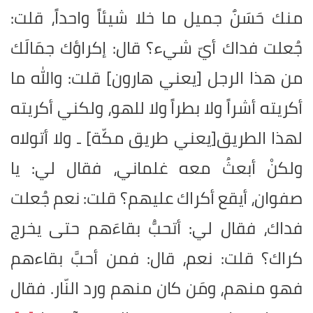
منك حَسَنٌ جميل ما خلا شيئاً واحداً، قلت:
جُعلت فداك أيّ شيء؟ قال: إكراؤك جمَالَك
من هذا الرجل
]
يعني هارون
[
قلت: والله ما
أكريته أشراً ولا بطراً ولا للهو، ولكني أكريته
لهذا الطريق
]
يعني طريق مكّة
[
ـ ولا أتولاه
ولكنْ أبعثُ معه غلماني، فقال لي: يا
صفوان، أيقع أكراك عليهم؟ قلت: نعم جُعلت
فداك، فقال لي: أتحبُّ بقاءَهم حتى يخرج
كراك؟ قلت: نعم، قال: فمن أحبَّ بقاءهم
فهو منهم، ومَن كان منهم ورد النّار. فقال