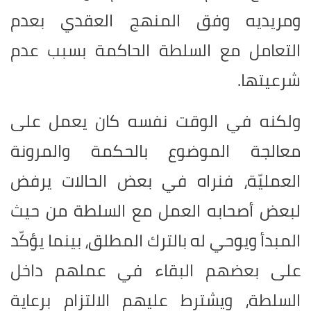
ومريديه وفق المنهج العقدي بعدم
التعامل مع السلطة الحاكمة بسبب عدم
شرعيتها.
ولكنه في الوقت نفسه كان يعمل على
معالجة الموضوع بالحكمة والمرونة
العمليّة، فنراه في بعض الحالات يرفض
لبعض أصحابه العمل مع السلطة من حيث
المبدأ ويوحي له بالترك المطلق، بينما يؤكّد
على بعضهم البقاء في عملهم داخل
السلطة، ويشترط عليهم الالتزام برعاية