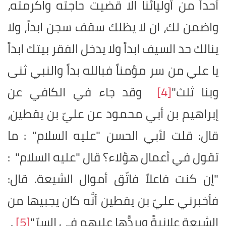
أحداً من أوليائنا الا قضيت حاجته واكرمته،
واضمن لك، ان لا يظلك سقف سجن ابداً، ولا
ينالك حد السيف ابداً ولا يدخل الفقر بيتك ابداً
يا علي من سر مؤمناً فبالله بداً والنبي ثنى
وبنا ثلث"
[4]
وقد جاء في الكافي عن
إبراهيم بن أبي محمود عن عليّ بن يقطين،
قال: قلت لأبي الحسن "عليه السلام" : ما
تقول في أعمال هؤلاء؟ قال "عليه السلام" :
"إن كنت فاعلاً فاتّق أموال الشيعة. قال:
فأخبرني عليّ بن يقطين أنَّه كان يجبيها من
الشيعة علانيةً ويردُّها عليهم في السرّ"
[5]
.