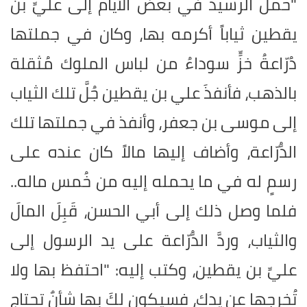
"حمل الرشيد في بعض الأيام إلى عليِّ بن
يقطين ثياباً أكرمه بها، وكان في جملتها
دُرّاعةُ خزٍّ سوداءُ من لباس الملوك مُثقلة
بالذهب، فأنفذَ علي بن يقطين جُلَّ تلك الثياب
إلى موسى بن جعفر، وأنفذ في جملتها تلك
الدُّرّاعة، وأضاف إليها مالاً كان عنده على
رسمٍ له في ما يحمله إليه من خُمس ماله..
فلما وصل ذلك إلى أبي الحسن، قَبِلَ المالَ
والثياب، وردَّ الدُّرّاعة على يد الرسول إلى
عليِّ بن يقطين، وكتب إليه: "احتفظ بها ولا
تُخرجها عن يدك، فسيكون لكَ بها شأنٌ تحتاج