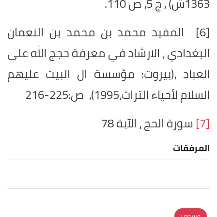
1363ش) ، ج 5، ص 110
.
[6]
المفيد محمد بن محمد بن النعمان
البغدادي ، الارشاد في معرفة حجج الله على
العباد ،(بيروت: مؤسسة ال البيت عليهم
السلام لأحياء التراث،1995)، ص:225-216
[7]
سورة الحج ، الآية 78
المرفقات
وسوم :