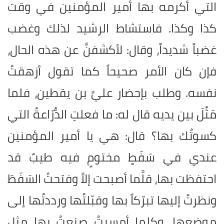
التي أكرمه بها أمير المؤمنين في وقت
كذا وكذا. فاستشاط الرشيد لذلك وغضب
غضباً شديداً، وقال: لأكشفنَّ عن هذه الحال،
فإن كان الأمر صحيحاً كما تقول أزهقتُ
نفسه. وطلب بإحضار عليِّ بن يقطين، فلما
مَثُلَ بين يديه قال له: ما فعلتِ الدُّرّاعةُ التي
كسوتُك بها؟ قال: هي يا أمير المؤمنين
عندي في سَفَطٍ مختومٍ فيه طيبٌ قد
احتفظت بها، قلَّما أصبحت إلاَّ وفتحتُ السَفَطَ
ونظرتُ إليها تبرّكاً بها وقبّلتُها ورددتُها إلى
موضعها، وكلما أمسيتُ صنعتُ بها مثل