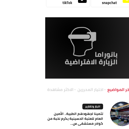
tikTok
snapchat
خر المواضيع
اختيار المحررين
الاكثر مشاهدة
اخبار وتقارير
تثمينا لجهودهم الطبية.. الأمين
العام للعتبة الحسينية يكرم نخبة من
كوادر مستشفى س...