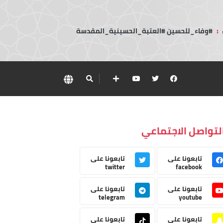
:
#وفاء_للحسين #العتبة_الحسينية_المقدسة
لتواصل الاجتماعي
تابعونا على
تابعونا على
twitter
facebook
تابعونا على
تابعونا على
telegram
youtube
تابعونا على
تابعونا على