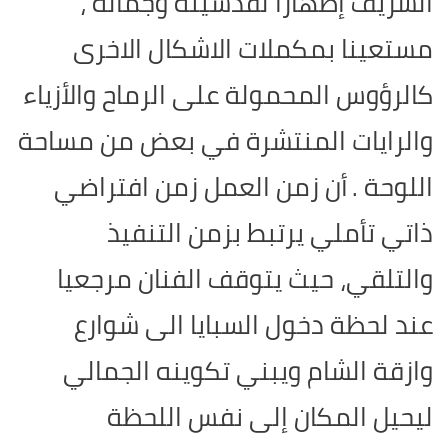
الشريف إظهارا لقدسيته وجماله ،
مستعينا بمكملات الاشكال الاخرى
كالرؤوس المحمولة على الرماح والأزياء
والرايات المنتشرة في بعض من مساحة
اللوحة .
أن زمن العمل زمن افتراضي
ذاتي تأملي يرتبط بزمن التنفيذ
والتلقي، حيث يتوقف الفنان مرجعيا
عند لحظة دخول السبايا الى شوارع
وازقة الشام ويبني تكوينه الجمالي
ليحيل المكان إلى نفس اللحظة