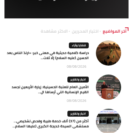
آخر المواضيع
اختيار المحررين
الاكثر مشاهدة
قضايا وآراء
دراسة كلامية حديثية في معنى خبر: «ارتدّ الناس بعد
الحسين (عليه السلام) إلّا ثلاث...
08/08/2026
اخبار وتقارير
الأمين العام للعتبة الحسينية: زيارة الأربعين تجسد
القيم الإنسانية التي أرساها ال...
08/08/2026
اخبار وتقارير
أكثر من (37) ألف خدمة طبية وفحص تشخيصي…
مستشفى السيدة خديجة الكبرى (عليها السلام...