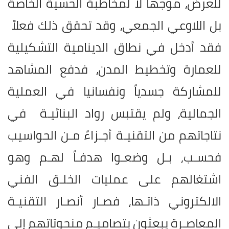
للعرض، موجهاً لا لمخاطبة الحسية الخاصة
بل اللاوعي الجمعي، وقد تحقق ذلك فعلاً
فقد أدخل في نطاق الدينامية التشكيلية
للعمارة وتخطيط المدن، فدفع المشاهد
للمشاركة جسدياً ونفسانيا في العملية
الجمالية، ولم يقتبس رواد البنائيـة في
نتاجاتهم من التقنيـة أجـزاءً مـن الحواسيب
فحسـب, بـل وضعـوا هدفـاً لهـم وهو
اشتغالهم على عمليات الخلـق الفني
الالكتروني ذاتـها، فصـار أنصـار التقنيـة
المعاصـرة يبعثون بتصاميـم منحوتاتهم إلى