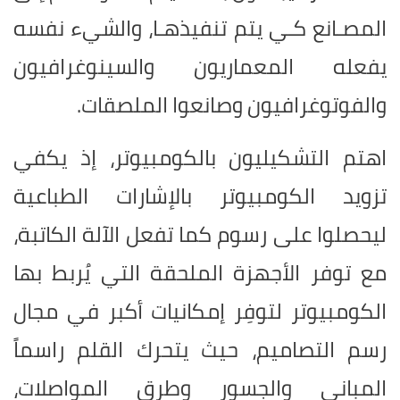
المصـانع كـي يتم تنفيذهـا، والشيء نفسه
يفعله المعماريون والسينوغرافيون
والفوتوغرافيون وصانعوا الملصقات
.
اهتم التشكيليون بالكومبيوتر، إذ يكفي
تزويد الكومبيوتر بالإشارات الطباعية
ليحصلوا على رسوم كما تفعل الآلة الكاتبة،
مع توفر الأجهزة الملحقة التي يُربط بها
الكومبيوتر لتوفِر إمكانيات أكبر في مجال
رسم التصاميم، حيث يتحرك القلم راسماً
المباني والجسور وطرق المواصلات،