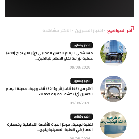
آخر المواضيع
اختيار المحررين
الاكثر مشاهدة
اخبار وتقارير
مستشفى الإمام الحسن المجتبى (ع) يعلن نجاح (400)
عملية لزراعة نخاع العظم للبالغين...
09/08/2026
اخبار وتقارير
أكثر من (45) ألف زائر و(321) ألف وجبة.. مدينة الإمام
الحسين (ع) تكشف حصيلة خدمات...
09/08/2026
اخبار وتقارير
تقنية نوعية.. مركز الحياة للأشعة التداخلية وقسطرة
الدماغ في العتبة الحسينية ينجح...
09/08/2026