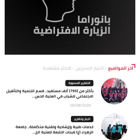
آخر المواضيع
اختيار المحررين
الاكثر مشاهدة
التقارير المصورة
بأكثر من (795) ألف مستفيد.. قسم التنمية والتأهيل
الاجتماعي للشباب في العتبة الحس...
06/08/2026
اخبار وتقارير
خدمات طبية وإرشادية وتقنية متكاملة.. جامعة
الزهراء (ع) للبنات التابعة للعتبة الح...