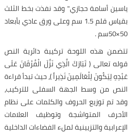
ياسين أسامة حجازي" وقد نفذت بخط الثلث
بقياس قلم 1.5 سم وعلى ورق عادي بأبعاد
50×50سم .
تتضمن هذه اللوحة تركيبة دائرية النص
قوله تعالى ( تَبَارَكَ الَّذِي نَزَّلَ الْفُرْقَانَ عَلَى
عَبْدِهِ لِيَكُونَ لِلْعَالَمِينَ نَذِيراً )، حيث تبدأ قراءة
النص من وسط الجهة السفلى للتركيب،
وقد تم توزيع الحروف والكلمات على نظام
الأحرف المتواشجة وتوظيف العلامات
الإعرابية والتزيينية لملء الفضاءات الداخلية