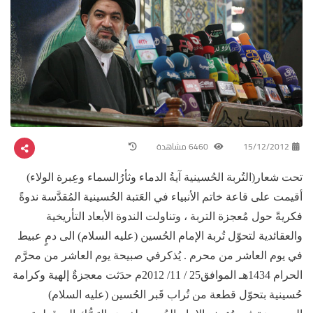
15/12/2012
6460 مشاهدة
تحت شعار(التُربة الحُسينية آيةُ الدماء وثأرُالسماء وعِبرة الولاء)
أقيمت على قاعة خاتم الأنبياء في العَتبة الحُسينية المُقدَّسة ندوةً
فكريةً حول مُعجزة التربة ، وتناولت الندوة الأبعاد التأريخية
والعقائدية لتحوّل تُربة الإمام الحُسين (عليه السلام) الى دمٍ عبيط
في يوم العاشر من محرم . يُذكرفي صبيحة يوم العاشر من محرَّم
الحرام 1434هـ الموافق25 / 11/ 2012م حدَثت معجزةٌ إلهية وكرامة
حُسينية بتحوّل قطعة من تُراب قَبر الحُسين (عليه السلام)