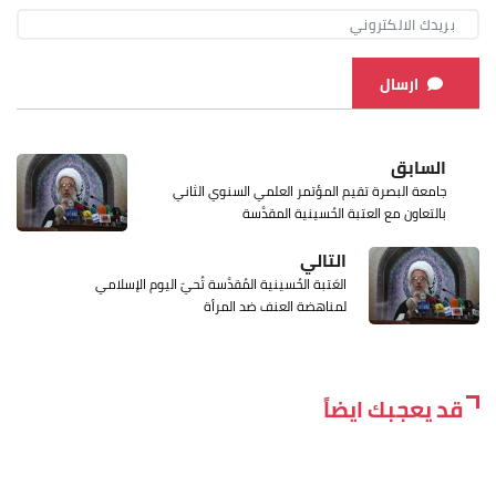
ارسال
السابق
جامعة البصرة تقيم المؤتمر العلمي السنوي الثاني
بالتعاون مع العتبة الحُسينية المقدَّسة
التالي
العَتبة الحُسينية المُقدَّسة تُحيّ اليوم الإسلامي
لمناهضة العنف ضد المرأة
قد يعجبك ايضاً