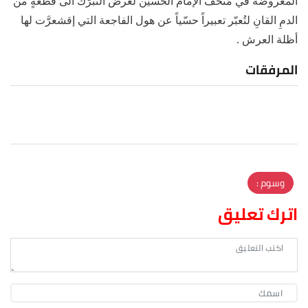
المعروضة في مُتحف الإمام الحُسين لغرض التبرُّك الى قطعةٍ من
الدمِ القانِ لتُعبّر تعبيراً حسّياً عن هول الفاجعة التي إقشعرَّت لها
أظلة العرش .
المرفقات
وسوم :
اترك تعليق