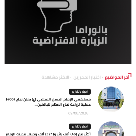
آخر المواضيع
اختيار المحررين
الاكثر مشاهدة
اخبار وتقارير
مستشفى الإمام الحسن المجتبى (ع) يعلن نجاح (400)
عملية لزراعة نخاع العظم للبالغين...
09/08/2026
اخبار وتقارير
أكثر من (45) ألف زائر و(321) ألف وجبة.. مدينة الإمام