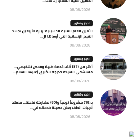
الحسين (عليه السلام) إلّا ثلاث...
08/08/2026
اخبار وتقارير
الأمين العام للعتبة الحسينية: زيارة الأربعين تجسد
القيم الإنسانية التي أرساها ال...
08/08/2026
اخبار وتقارير
أكثر من (37) ألف خدمة طبية وفحص تشخيصي…
مستشفى السيدة خديجة الكبرى (عليها السلام...
08/08/2026
اخبار وتقارير
بـ(18) مشروعاً نوعياً و(80) مشاركة فاعلة… معهد
أديبات الطف يعلن حصيلة خدماته في...
08/08/2026