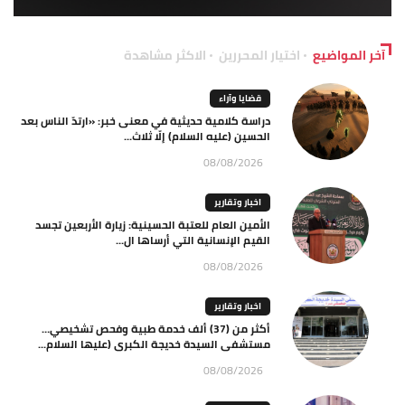
آخر المواضيع
اختيار المحررين
الاكثر مشاهدة
قضايا وآراء
دراسة كلامية حديثية في معنى خبر: «ارتدّ الناس بعد
الحسين (عليه السلام) إلّا ثلاث...
08/08/2026
اخبار وتقارير
الأمين العام للعتبة الحسينية: زيارة الأربعين تجسد
القيم الإنسانية التي أرساها ال...
08/08/2026
اخبار وتقارير
أكثر من (37) ألف خدمة طبية وفحص تشخيصي…
مستشفى السيدة خديجة الكبرى (عليها السلام...
08/08/2026